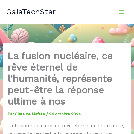
Aller
GaiaTechStar
au
contenu
La fusion nucléaire, ce
rêve éternel de
l’humanité, représente
peut-être la réponse
ultime à nos
Par
Clara de Mafate
/
24 octobre 2024
La fusion nucléaire, ce rêve éternel de l’humanité,
représente peut-être la réponse ultime à nos