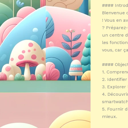
#### Intro
Bienvenue d
! Vous en a
? Préparez-
un centre 
les fonctio
vous, car ça
#### Object
1. Comprend
2. Identifi
3. Explorer
4. Découvri
smartwatch
5. Fournir 
mieux.