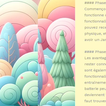
#### Phase 
Commençons
fonctionne 
fonctionnal
pouvez recev
physique, e
avoir un Ja
#### Phase 
Les avanta
rester conn
sont égalem
fonctionnal
entraînemen
batterie pe
deviennent 
faut trouver