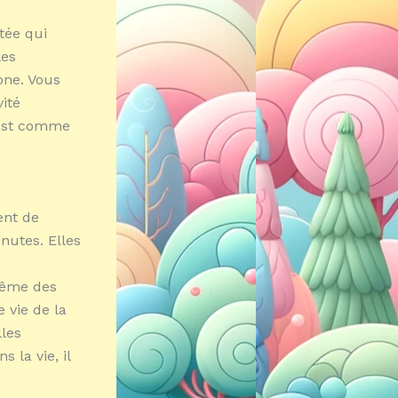
tée qui
les
one. Vous
vité
’est comme
ent de
nutes. Elles
même des
 vie de la
lles
 la vie, il