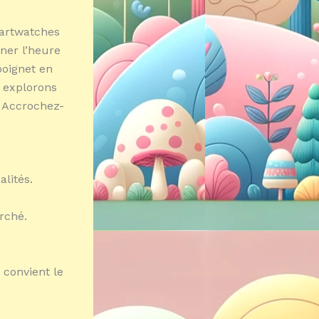
martwatches
ner l’heure
poignet en
 explorons
. Accrochez-
lités.
rché.
 convient le