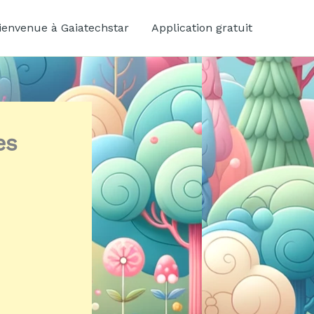
ienvenue à Gaiatechstar
Application gratuit
es