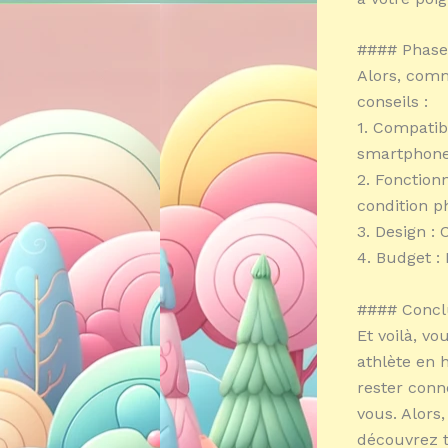
#### Phase 
Alors, comm
conseils :
1. Compatib
smartphone
2. Fonctionn
condition ph
3. Design : 
4. Budget :
#### Concl
Et voilà, v
athlète en 
rester conn
vous. Alors
découvrez t