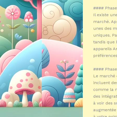
#### Phase 
Il existe u
marché. App
unes des ma
uniques. Pa
tandis que 
appareils A
préférences
#### Phase 
Le marché 
incluent de
comme la me
des intégrat
à voir des 
augmentée e
à votre poig