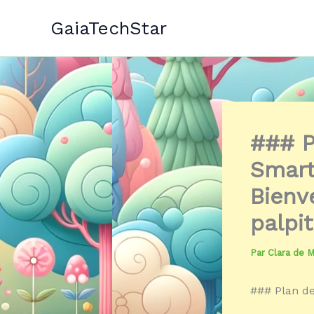
Aller
GaiaTechStar
au
contenu
### P
Smart
Bienv
palpi
Par
Clara de 
### Plan de