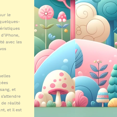
sur le
 quelques-
éristiques
 d’iPhone,
té avec les
 vos
elles
cées
sang, et
 s’attendre
 de réalité
, et il est