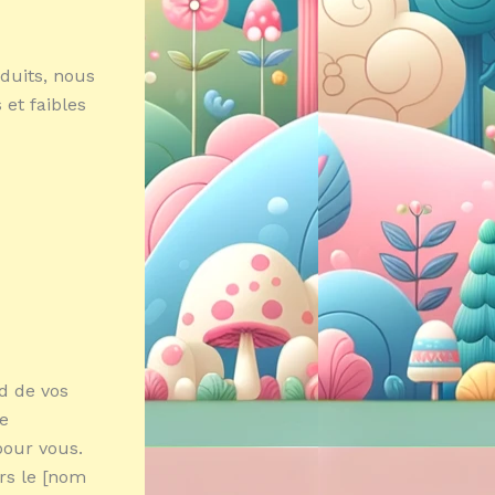
duits, nous
 et faibles
d de vos
ue
 pour vous.
ors le [nom