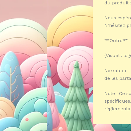
du produit 
Nous espéro
N’hésitez p
**Outro**
(Visuel : l
Narrateur :
de les part
Note : Ce s
spécifiques
réglementat