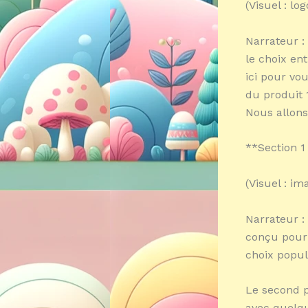
(Visuel : l
Narrateur :
le choix en
ici pour vo
du produit 1
Nous allons
**Section 1
(Visuel : i
Narrateur :
conçu pour [
choix popu
Le second p
avec quelque