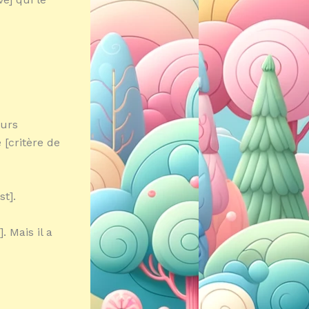
eurs
 [critère de
t].
. Mais il a