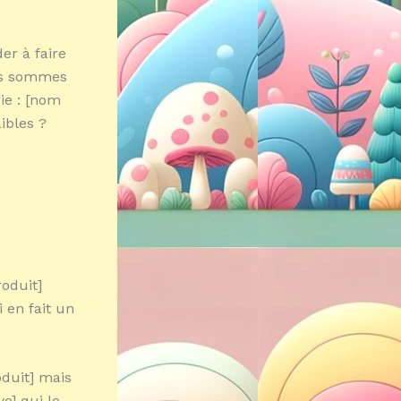
er à faire
ous sommes
ie : [nom
ibles ?
roduit]
i en fait un
oduit] mais
e] qui le