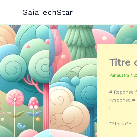
Aller
GaiaTechStar
au
contenu
Titre
Par
austra
/
2
# Réponse f
response = 
:
**Intro**