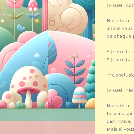
(Visuel : c
Narrateur :
allons vous 
de chaque p
* [nom du pr
* [nom du pr
**Conclusi
(Visuel : ré
Narrateur :
besoins spé
distinctive]
Mais si vous