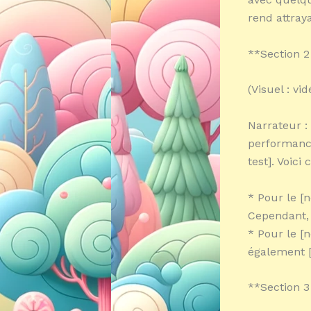
rend attray
**Section 2 
(Visuel : v
Narrateur :
performance
test]. Voici
* Pour le [
Cependant, 
* Pour le [
également [
**Section 3