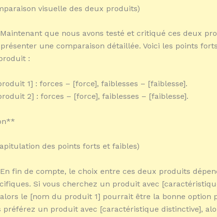
omparaison visuelle des deux produits)
 Maintenant que nous avons testé et critiqué ces deux pro
présenter une comparaison détaillée. Voici les points forts
roduit :
oduit 1] : forces – [force], faiblesses – [faiblesse].
oduit 2] : forces – [force], faiblesses – [faiblesse].
on**
capitulation des points forts et faibles)
 En fin de compte, le choix entre ces deux produits dépen
cifiques. Si vous cherchez un produit avec [caractéristiq
, alors le [nom du produit 1] pourrait être la bonne option
 préférez un produit avec [caractéristique distinctive], al