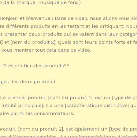
ogo de la marque, musique de fond)
 Bonjour et bienvenue ! Dans ce video, nous allons vous aid
tre différents produits en les testant et les critiquant. N
us présenter deux produits qui se valent dans leur catégor
] et [nom du produit 2]. Quels sont leurs points forts et fa
 vous montrer tout cela dans ce vidéo.
 : Présentation des produits**
mages des deux produits)
 Le premier produit, [nom du produit 1], est un [type de p
utilité principale]. Il a une [caractéristique distinctive] qu
laire parmi les consommateurs.
roduit, [nom du produit 2], est également un [type de pr
s différences notables. Il a une [caractéristique distinctiv