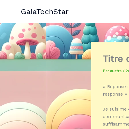
Aller
GaiaTechStar
au
contenu
Titre
Par
austra
/
2
# Réponse f
response = 
Je suisime 
communicati
suffisammen