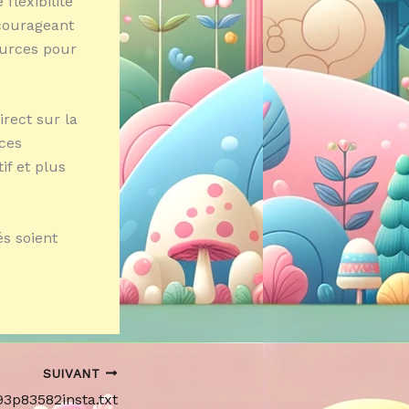
flexibilité
ncourageant
ources pour
rect sur la
ces
if et plus
és soient
SUIVANT
93p83582insta.txt