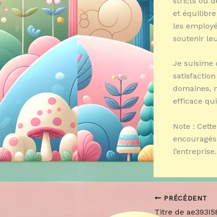
stricts ou 
et équilibr
les employé
soutenir leu
Je suisime 
satisfactio
domaines, n
efficace qu
Note : Cett
encouragés 
l’entreprise.
PRÉCÉDENT
Titre de ae393I