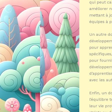
qui peut ca
améliorer n
mettant à j
équipes à p
Un autre do
développeme
pour appre
spécifiques
pour fourni
développeme
d’apprentis
avec les aut
Enfin, un d
l’équilibre 
leur vie pr