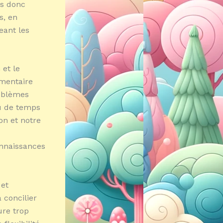
ns donc
s, en
eant les
et le
émentaire
oblèmes
ou de temps
on et notre
onnaissances
 et
à concilier
ure trop