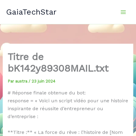
Aller
GaiaTechStar
au
contenu
Titre de
bK142y89308MAIL.txt
Par
austra
/
23 juin 2024
# Réponse finale obtenue du bot:
response = « Voici un script vidéo pour une histoire
inspirante de réussite d’entrepreneur ou
d’entreprise :
**Titre :** « La force du rêve : l’histoire de [Nom