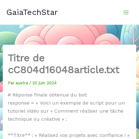
Aller
GaiaTechStar
au
contenu
Titre de
cC804d16048article.txt
Par
austra
/
20 juin 2024
# Réponse finale obtenue du bot:
response = « Voici un exemple de script pour un
tutoriel vidéo sur « Comment réaliser une tâche
technique ou créative » :
**Titre** : « Réalisez vos projets avec confiance ! »