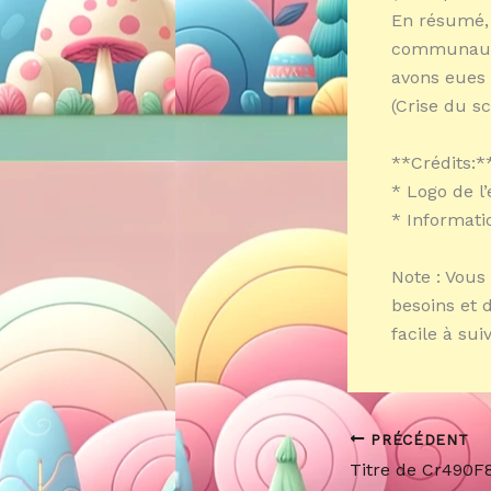
En résumé, [
communauta
avons eues 
(Crise du sc
**Crédits:**
* Logo de l’
* Informatio
Note : Vous
besoins et d
facile à suiv
PRÉCÉDENT
Titre de Cr490F