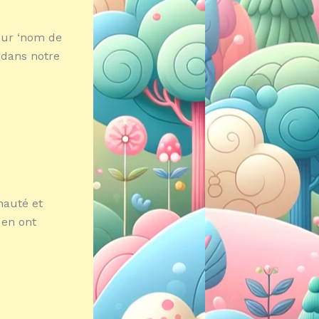
pour ‘nom de
é dans notre
nauté et
 en ont