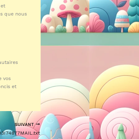
 et
és que nous
autaires
e vos
oncis et
SUIVANT
93I74877MAIL.txt