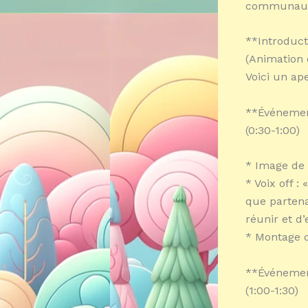
communautai
**Introduct
(Animation
Voici un a
**Événement
(0:30-1:00)
* Image de 
* Voix off 
que partena
réunir et d’
* Montage d
**Événement
(1:00-1:30)