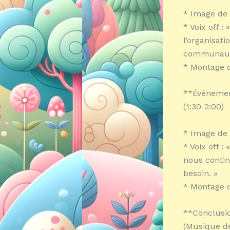
* Image de 
* Voix off 
l’organisati
communaut
* Montage d
**Événement
(1:30-2:00)
* Image de 
* Voix off 
nous contin
besoin. »
* Montage d
**Conclusio
(Musique d