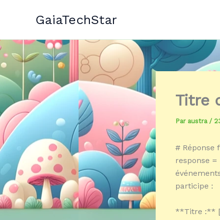
Aller
GaiaTechStar
au
contenu
Titre
Par
austra
/
2
# Réponse f
response = 
événements 
participe :
**Titre :** 