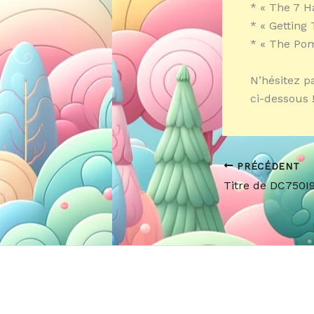
* « The 7 H
* « Getting
* « The Pom
N’hésitez p
ci-dessous !
PRÉCÉDENT
Titre de DC750I