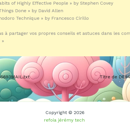
abits of Highly Effective People » by Stephen Covey
 Things Done » by David Allen
odoro Technique » by Francesco Cirillo
as à partager vos propres conseils et astuces dans les c
 »
95693MAIL.txt
Titre de DE9
Copyright © 2026
refoia jérémy tech