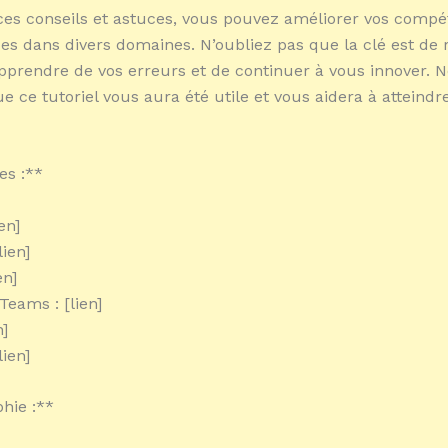
ces conseils et astuces, vous pouvez améliorer vos compé
s dans divers domaines. N’oubliez pas que la clé est de 
’apprendre de vos erreurs et de continuer à vous innover. 
e ce tutoriel vous aura été utile et vous aidera à atteindr
es :**
ien]
lien]
en]
Teams : [lien]
n]
lien]
phie :**