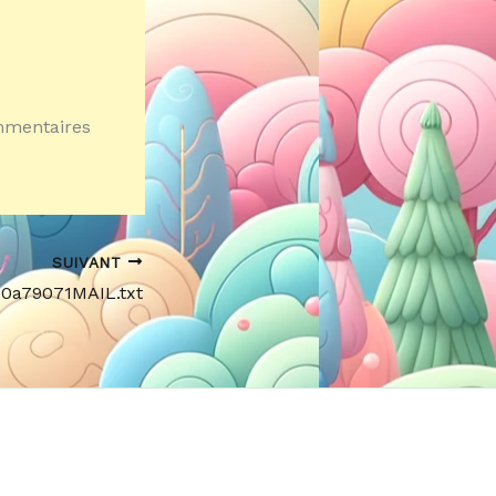
ommentaires
SUIVANT
40a79071MAIL.txt