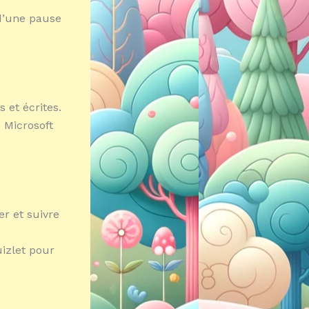
 d’une pause
 et écrites.
 Microsoft
er et suivre
uizlet pour