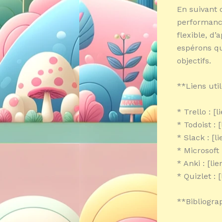
En suivant 
performance
flexible, d
espérons qu
objectifs.
**Liens util
* Trello : [l
* Todoist : [
* Slack : [li
* Microsoft 
* Anki : [lie
* Quizlet : [
**Bibliogra