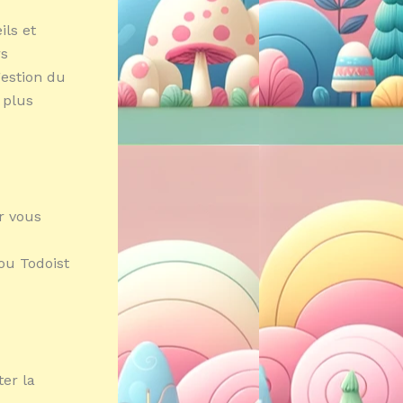
ils et
rs
gestion du
 plus
r vous
 ou Todoist
ter la