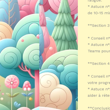
fatigue.
* Astuce n°2
de 10-15 mi
**Section 3
* Conseil n
* Astuce n°
Teams pour 
**Section 4
* Conseil n
votre progr
* Astuce n°
aider à rét
**Conclusio