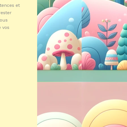
tences et
rester
Nous
e vos