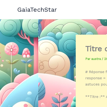
Aller
GaiaTechStar
au
contenu
Titre
Par
austra
/
2
# Réponse f
response = «
astuces pou
**Titre :**