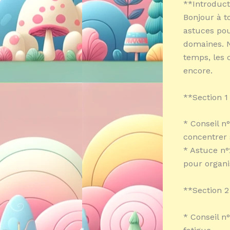
**Introduct
Bonjour à t
astuces po
domaines. N
temps, les 
encore.
**Section 1
* Conseil n
concentrer 
* Astuce n°
pour organi
**Section 2
* Conseil n