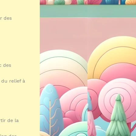
r des
c des
du relief à
tir de la