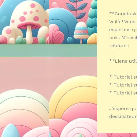
**Conclusio
Voilà ! Vou
espérons qu
bois. N’hés
retours !
**Liens util
* Tutoriel 
* Tutoriel 
* Tutoriel 
J’espère qu
dessinateur