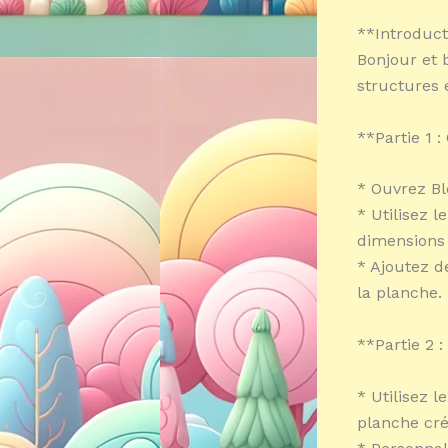
**Introduct
Bonjour et 
structures 
**Partie 1 
* Ouvrez Bl
* Utilisez 
dimensions 
* Ajoutez d
la planche.
**Partie 2 
* Utilisez l
planche cr