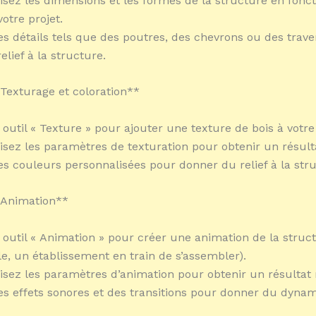
isez les dimensions et les formes de la structure en fonc
otre projet.
es détails tels que des poutres, des chevrons ou des trav
lief à la structure.
: Texturage et coloration**
e outil « Texture » pour ajouter une texture de bois à votre
isez les paramètres de texturation pour obtenir un résulta
es couleurs personnalisées pour donner du relief à la str
: Animation**
le outil « Animation » pour créer une animation de la struc
e, un établissement en train de s’assembler).
isez les paramètres d’animation pour obtenir un résultat r
es effets sonores et des transitions pour donner du dyna