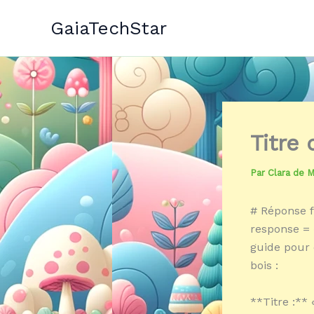
Aller
GaiaTechStar
au
contenu
Titre
Par
Clara de 
# Réponse f
response = 
guide pour 
bois :
**Titre :**