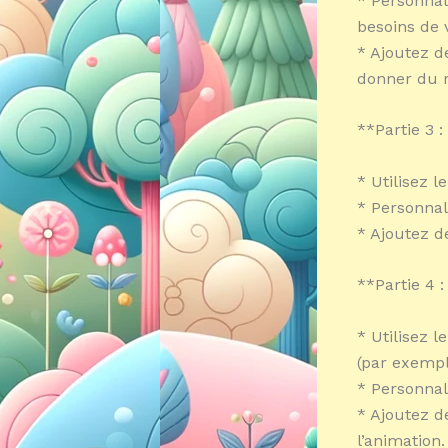
* Personnal
besoins de v
* Ajoutez d
donner du re
**Partie 3 
* Utilisez l
* Personnal
* Ajoutez d
**Partie 4 
* Utilisez 
(par exempl
* Personnal
* Ajoutez d
l’animation.