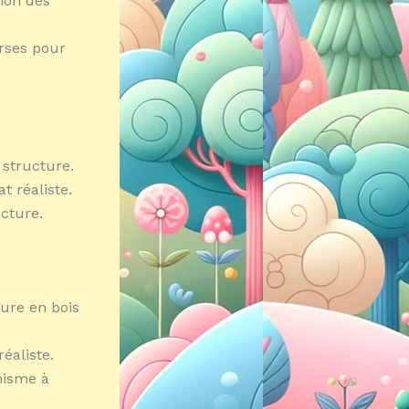
tion des
erses pour
 structure.
t réaliste.
ucture.
ture en bois
éaliste.
misme à