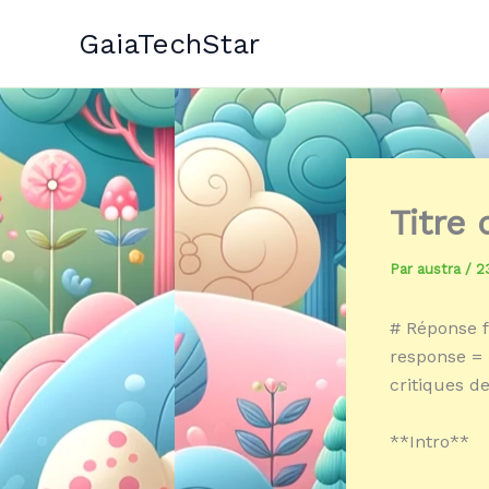
Aller
GaiaTechStar
au
contenu
Titre
Par
austra
/
2
# Réponse f
response = 
critiques de
**Intro**