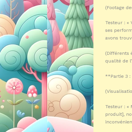
(Footage des
Testeur : «
ses performa
avons trou
(Différents
qualité de l
**Partie 3 :
(Visualisati
Testeur : «
produit], n
inconvénien