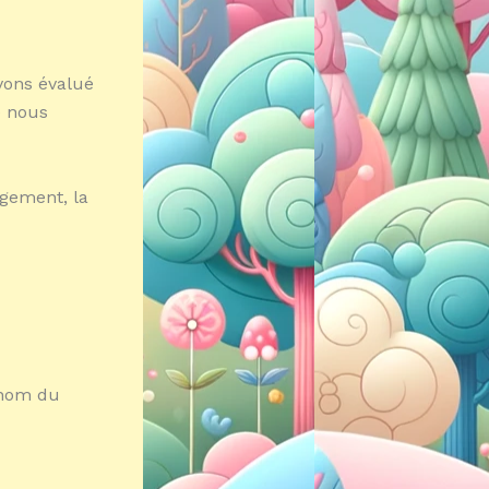
avons évalué
e nous
rgement, la
[nom du