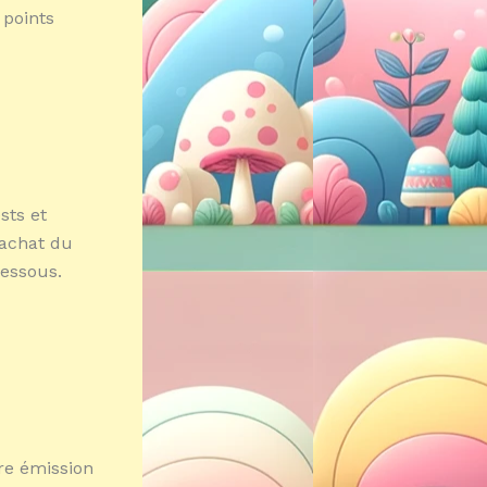
 points
sts et
’achat du
dessous.
tre émission