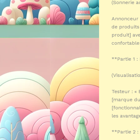
(Sonnerie ac
Annonceur :
de produits
produit] av
confortable
**Partie 1 
(Visualisati
Testeur : «
[marque du 
[fonctionna
les avantag
**Partie 2 :