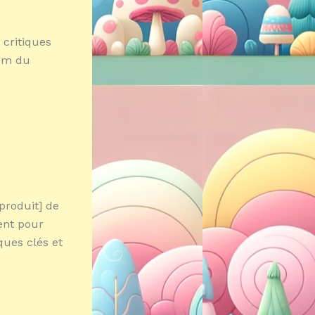
 critiques
nom du
produit] de
ent pour
ques clés et