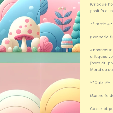
(Critique h
positifs et n
**Partie 4 
(Sonnerie fi
Annonceur :
critiques v
[nom du pro
Merci de sui
**Outro**
(Sonnerie d
Ce script p