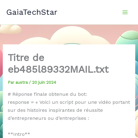
Aller
GaiaTechStar
au
contenu
Titre de
eb485l89332MAIL.txt
Par
austra
/
20 juin 2024
# Réponse finale obtenue du bot:
response = « Voici un script pour une vidéo portant
sur des histoires inspirantes de réussite
d’entrepreneurs ou d’entreprises :
**Intro**