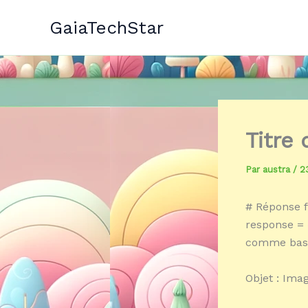
Aller
GaiaTechStar
au
contenu
Titre
Par
austra
/
2
# Réponse f
response = 
comme base 
Objet : Ima