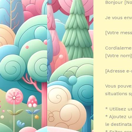
Bonjour [No
Je vous env
[Votre mess
Cordialeme
[Votre nom]
[Adresse e-
Vous pouvez
situations 
* Utilisez u
* Ajoutez u
le destinata
* Faites pr