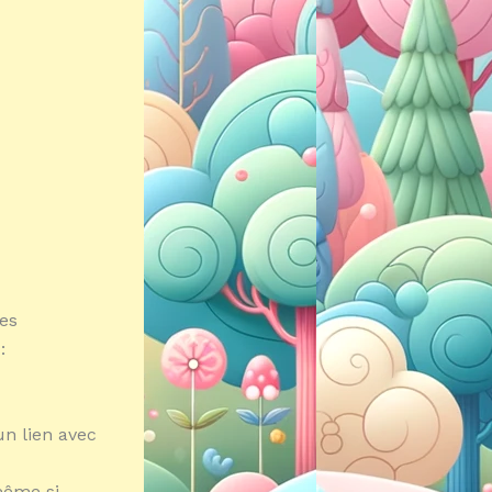
es
:
un lien avec
 même si