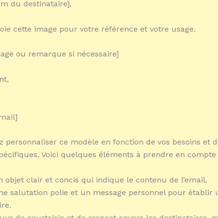
m du destinataire],
oie cette image pour votre référence et votre usage.
age ou remarque si nécessaire]
nt,
mail]
 personnaliser ce modèle en fonction de vos besoins et d
spécifiques. Voici quelques éléments à prendre en compte 
n objet clair et concis qui indique le contenu de l’email.
ne salutation polie et un message personnel pour établir 
ire.
euve de courtoisie et de respect envers les destinataires,