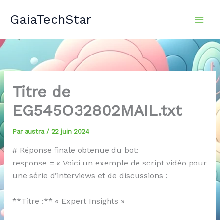
Aller
GaiaTechStar
au
contenu
Titre de
EG545O32802MAIL.txt
Par
austra
/
22 juin 2024
# Réponse finale obtenue du bot:
response = « Voici un exemple de script vidéo pour
une série d’interviews et de discussions :
**Titre :** « Expert Insights »