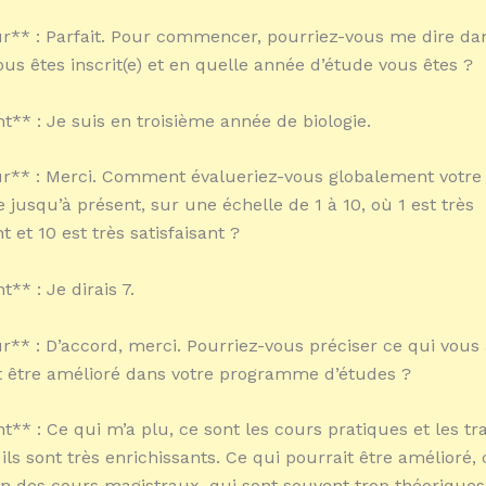
** : Parfait. Pour commencer, pourriez-vous me dire da
ous êtes inscrit(e) et en quelle année d’étude vous êtes ?
nt** : Je suis en troisième année de biologie.
r** : Merci. Comment évalueriez-vous globalement votre
e jusqu’à présent, sur une échelle de 1 à 10, où 1 est très
nt et 10 est très satisfaisant ?
t** : Je dirais 7.
** : D’accord, merci. Pourriez-vous préciser ce qui vous 
t être amélioré dans votre programme d’études ?
nt** : Ce qui m’a plu, ce sont les cours pratiques et les t
 ils sont très enrichissants. Ce qui pourrait être amélioré, 
ion des cours magistraux, qui sont souvent trop théoriques