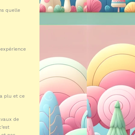
ns quelle
 expérience
a plu et ce
ravaux de
c’est
 et pas