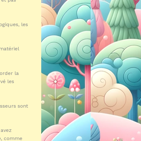
ogiques, les
matériel
order la
vé les
esseurs sont
 avez
té, comme