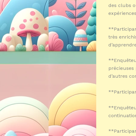
des clubs o
expériences
**Participan
très enrich
d’apprendre
**Enquêteur
précieuses 
d’autres co
**Participan
**Enquêteur
continuatio
**Participa