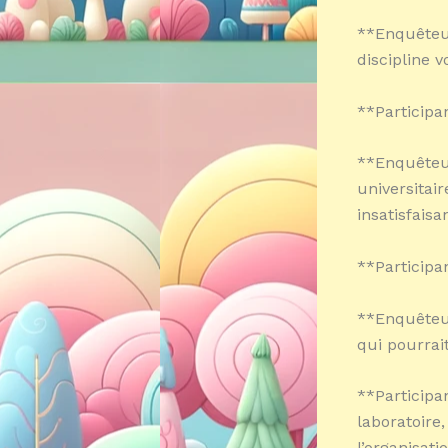
**Enquêteur
discipline v
**Participa
**Enquêteu
universitair
insatisfaisa
**Participan
**Enquêteur
qui pourrai
**Participa
laboratoire,
l’organisat