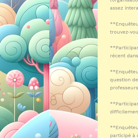
assez intera
**Enquêteur
trouvez-vou
**Participa
récent dans
**Enquêteur
question de
professeurs
**Participa
difficileme
**Enquêteur
participé à