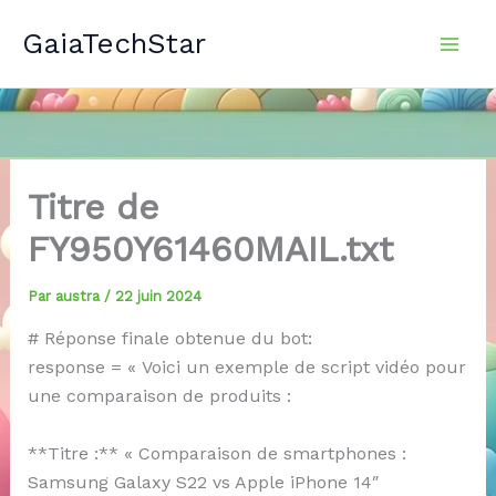
Aller
GaiaTechStar
au
contenu
Titre de
FY950Y61460MAIL.txt
Par
austra
/
22 juin 2024
# Réponse finale obtenue du bot:
response = « Voici un exemple de script vidéo pour
une comparaison de produits :
**Titre :** « Comparaison de smartphones :
Samsung Galaxy S22 vs Apple iPhone 14″