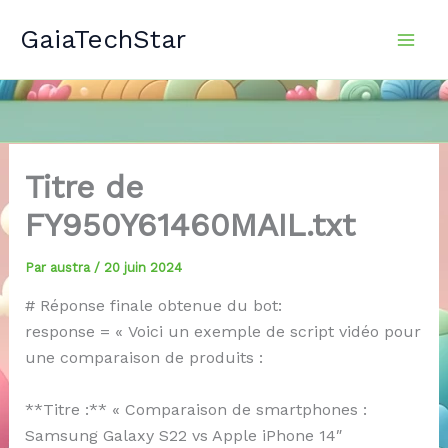
Aller
GaiaTechStar
au
contenu
Titre de
FY950Y61460MAIL.txt
Par
austra
/
20 juin 2024
# Réponse finale obtenue du bot:
response = « Voici un exemple de script vidéo pour
une comparaison de produits :
**Titre :** « Comparaison de smartphones :
Samsung Galaxy S22 vs Apple iPhone 14″