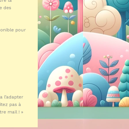
dre la
e des
ponible pour
a l’adapter
itez pas à
re mail ! »