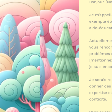
Bonjour [No
Je m’appelle
exemple étud
aide-éducat
Actuellemen
vous rencon
problèmes d
[mentionnez
je suis enco
Je serais r
donner des 
expertise e
contexte.