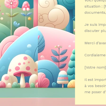
Voici quelq
situation :
documents, 
Je suis impa
discuter plu
Merci d’ava
Cordialeme
[Votre nom]
Il est impo
à vos besoi
me poser d’