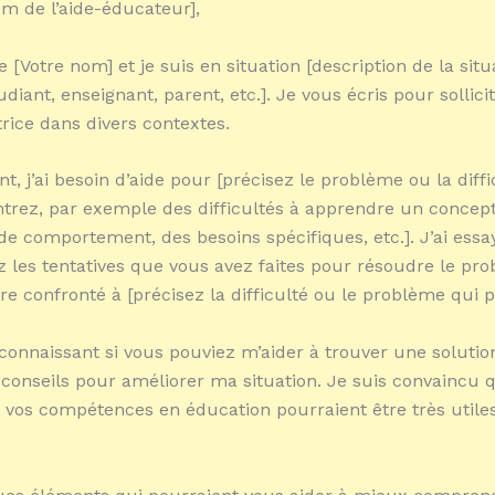
m de l’aide-éducateur],
 [Votre nom] et je suis en situation [description de la situ
iant, enseignant, parent, etc.]. Je vous écris pour sollici
rice dans divers contextes.
t, j’ai besoin d’aide pour [précisez le problème ou la diff
trez, par exemple des difficultés à apprendre un concept
e comportement, des besoins spécifiques, etc.]. J’ai essa
 les tentatives que vous avez faites pour résoudre le pr
re confronté à [précisez la difficulté ou le problème qui pe
econnaissant si vous pouviez m’aider à trouver une soluti
conseils pour améliorer ma situation. Je suis convaincu 
t vos compétences en éducation pourraient être très utile