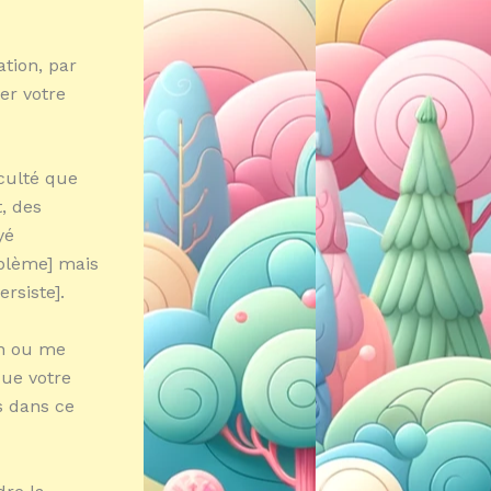
ation, par
ter votre
iculté que
, des
yé
oblème] mais
rsiste].
on ou me
que votre
s dans ce