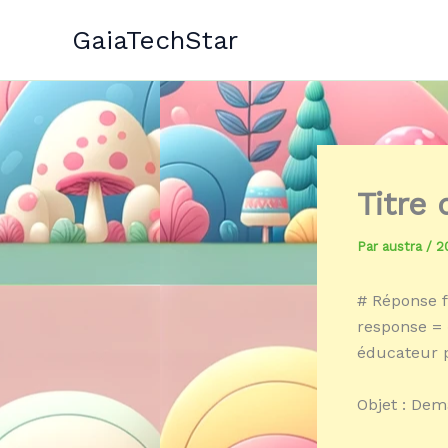
Aller
GaiaTechStar
au
contenu
Titre
Par
austra
/
2
# Réponse f
response = 
éducateur p
Objet : Dem