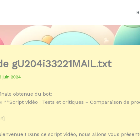
B
 de gU204i33221MAIL.txt
3 juin 2024
inale obtenue du bot:
« **Script vidéo : Tests et critiques – Comparaison de pro
n]
bienvenue ! Dans ce script vidéo, nous allons vous présen