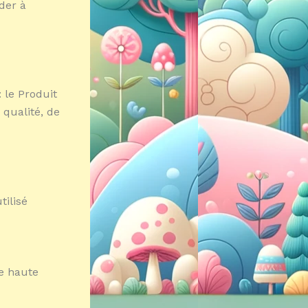
der à
 le Produit
 qualité, de
tilisé
de haute