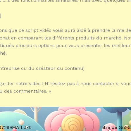
t C a des fonctionnalités similaires, mais avec quelques li
]
ns que ce script vidéo vous aura aidé à prendre la meill
achat en comparant les différents produits du marché. N
ritiqués plusieurs options pour vous présenter les meilleu
hé.
ntreprise ou du créateur du contenu]
garder notre vidéo ! N’hésitez pas à nous contacter si vou
ou des commentaires. »
07299MAIL.txt
Titre de Gu9