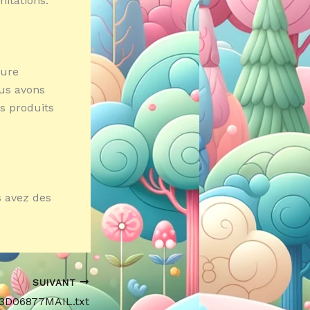
mitations.
eure
ous avons
rs produits
s avez des
SUIVANT
53D06877MAIL.txt