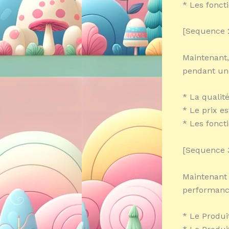
* Les fonct
[Sequence 2
Maintenant,
pendant une
* La qualit
* Le prix es
* Les fonct
[Sequence 
Maintenant 
performance
* Le Produi