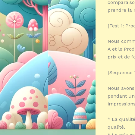
comparaison
prendre la 
[Test 1: Pro
Nous commen
A et le Pro
prix et de f
[Sequence 1
Nous avons 
pendant une
impressions
* La qualit
qualité.
* Le prix es