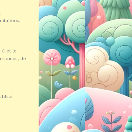
.
mitations.
 C et le
ormances, de
tilisé