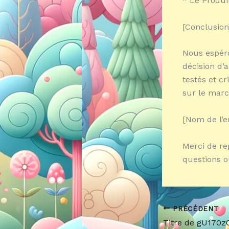
* Le Produi
[Conclusion
Nous espéro
décision d’
testés et c
sur le marc
[Nom de l’e
Merci de re
questions 
PRÉCÉDENT
Titre de gU170z