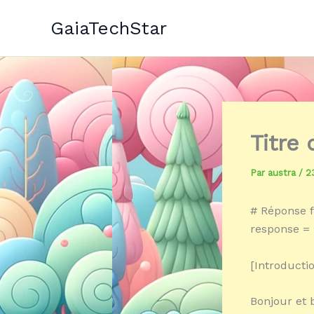
Aller
GaiaTechStar
au
contenu
Titre
Par
austra
/
2
# Réponse f
response = 
[Introductio
Bonjour et 