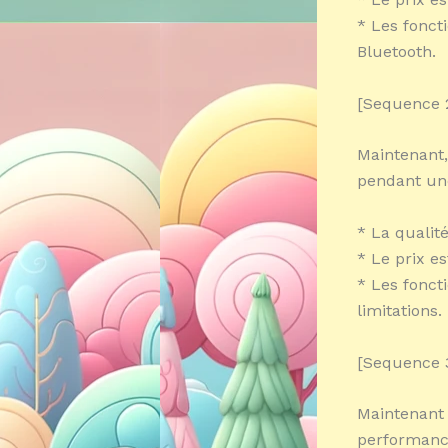
* Les fonct
Bluetooth.
[Sequence 2
Maintenant,
pendant une
* La qualit
* Le prix es
* Les fonct
limitations.
[Sequence 
Maintenant 
performance