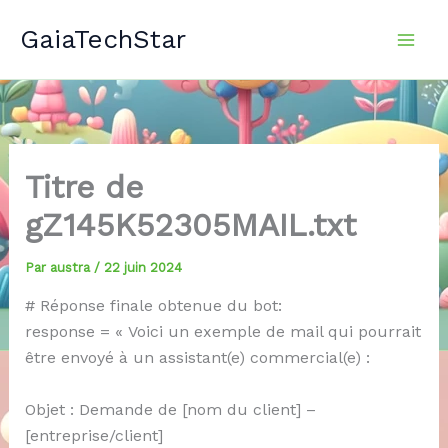
Aller
GaiaTechStar
au
contenu
Titre de
gZ145K52305MAIL.txt
Par
austra
/
22 juin 2024
# Réponse finale obtenue du bot:
response = « Voici un exemple de mail qui pourrait
être envoyé à un assistant(e) commercial(e) :
Objet : Demande de [nom du client] –
[entreprise/client]