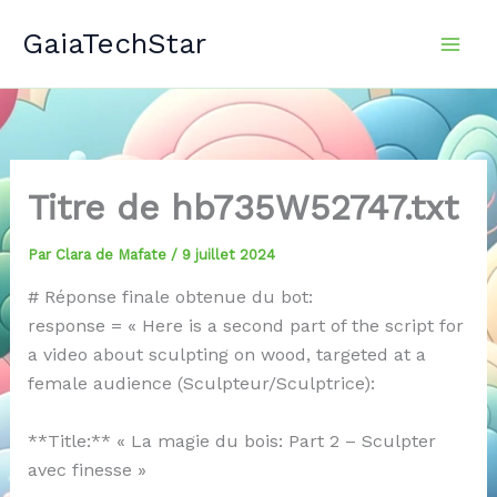
Aller
GaiaTechStar
au
contenu
Titre de hb735W52747.txt
Par
Clara de Mafate
/
9 juillet 2024
# Réponse finale obtenue du bot:
response = « Here is a second part of the script for
a video about sculpting on wood, targeted at a
female audience (Sculpteur/Sculptrice):
**Title:** « La magie du bois: Part 2 – Sculpter
avec finesse »