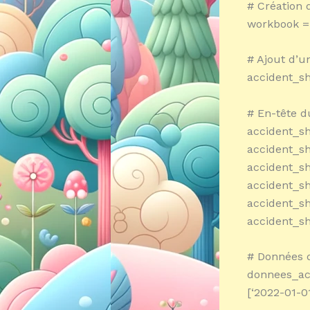
# Création 
workbook = 
# Ajout d’u
accident_sh
# En-tête d
accident_she
accident_she
accident_she
accident_she
accident_she
accident_sh
# Données 
donnees_ac
[‘2022-01-01