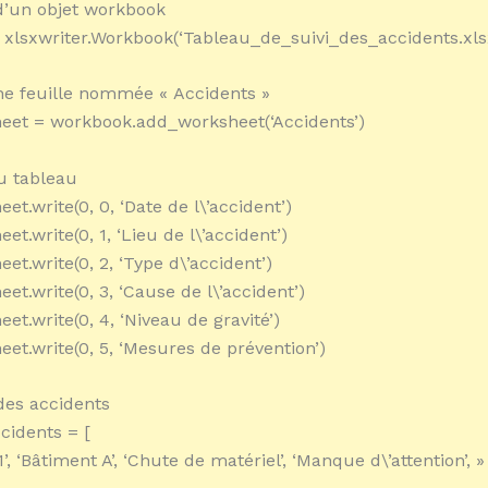
d’un objet workbook
xlsxwriter.Workbook(‘Tableau_de_suivi_des_accidents.xls
ne feuille nommée « Accidents »
eet = workbook.add_worksheet(‘Accidents’)
u tableau
et.write(0, 0, ‘Date de l\’accident’)
et.write(0, 1, ‘Lieu de l\’accident’)
et.write(0, 2, ‘Type d\’accident’)
et.write(0, 3, ‘Cause de l\’accident’)
et.write(0, 4, ‘Niveau de gravité’)
eet.write(0, 5, ‘Mesures de prévention’)
des accidents
cidents = [
’, ‘Bâtiment A’, ‘Chute de matériel’, ‘Manque d\’attention’, »