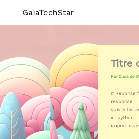
Aller
GaiaTechStar
au
contenu
Titre
Par
Clara de 
# Réponse f
response = 
suivre les a
« `python
import xlsx