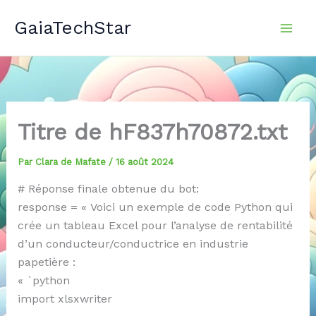
Aller
GaiaTechStar
au
contenu
Titre de hF837h70872.txt
Par
Clara de Mafate
/
16 août 2024
# Réponse finale obtenue du bot:
response = « Voici un exemple de code Python qui
crée un tableau Excel pour l’analyse de rentabilité
d’un conducteur/conductrice en industrie
papetière :
« `python
import xlsxwriter