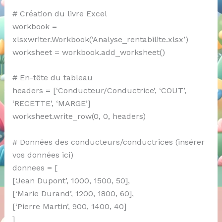
# Création du livre Excel
workbook =
xlsxwriter.Workbook(‘Analyse_rentabilite.xlsx’)
worksheet = workbook.add_worksheet()
# En-tête du tableau
headers = [‘Conducteur/Conductrice’, ‘COUT’,
‘RECETTE’, ‘MARGE’]
worksheet.write_row(0, 0, headers)
# Données des conducteurs/conductrices (insérer
vos données ici)
donnees = [
[‘Jean Dupont’, 1000, 1500, 50],
[‘Marie Durand’, 1200, 1800, 60],
[‘Pierre Martin’, 900, 1400, 40]
]