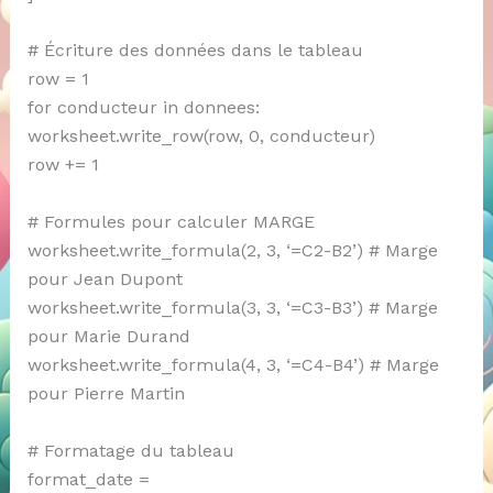
# Écriture des données dans le tableau
row = 1
for conducteur in donnees:
worksheet.write_row(row, 0, conducteur)
row += 1
# Formules pour calculer MARGE
worksheet.write_formula(2, 3, ‘=C2-B2’) # Marge
pour Jean Dupont
worksheet.write_formula(3, 3, ‘=C3-B3’) # Marge
pour Marie Durand
worksheet.write_formula(4, 3, ‘=C4-B4’) # Marge
pour Pierre Martin
# Formatage du tableau
format_date =