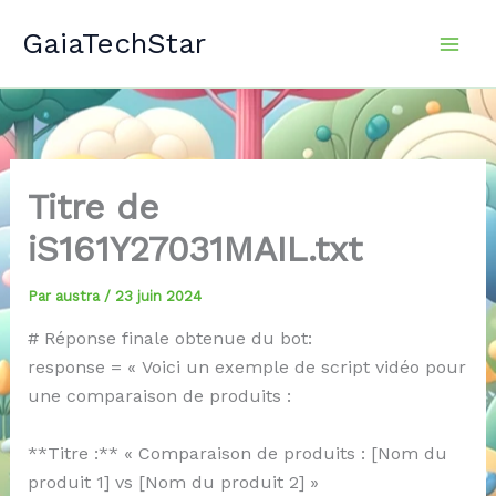
Aller
GaiaTechStar
au
contenu
Titre de
iS161Y27031MAIL.txt
Par
austra
/
23 juin 2024
# Réponse finale obtenue du bot:
response = « Voici un exemple de script vidéo pour
une comparaison de produits :
**Titre :** « Comparaison de produits : [Nom du
produit 1] vs [Nom du produit 2] »