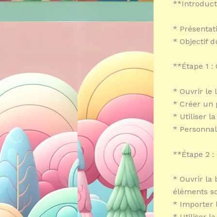
**Introduct
* Présentat
* Objectif 
**Étape 1 :
* Ouvrir le 
* Créer un 
* Utiliser l
* Personnal
**Étape 2 :
* Ouvrir la
éléments s
* Importer l
* Utiliser l