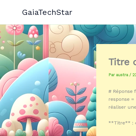
Aller
GaiaTechStar
au
contenu
Titre
Par
austra
/
2
# Réponse f
response = 
réaliser un
**Titre** :