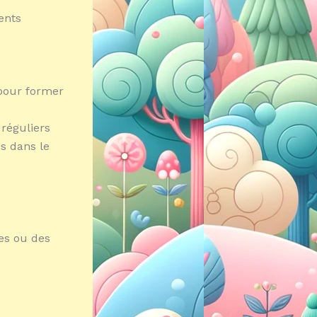
ments
 pour former
 réguliers
es dans le
es ou des