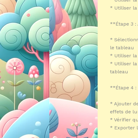
* Utiliser l
**Étape 3 :
* Sélection
le tableau
* Utiliser l
* Utiliser 
tableau
**Étape 4 :
* Ajouter d
effets de l
* Vérifier 
* Exporter 