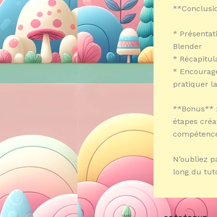
**Conclusio
* Présentat
Blender
* Récapitul
* Encourage
pratiquer l
**Bonus** :
étapes créat
compétence
N’oubliez p
long du tuto