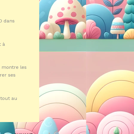
3D dans
t à
i montre les
rer ses
 tout au