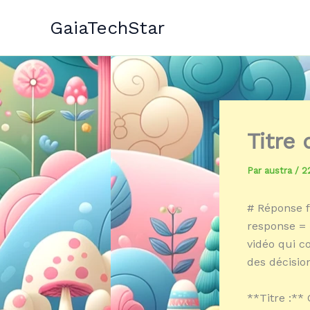
Aller
GaiaTechStar
au
contenu
Titre
Par
austra
/
2
# Réponse f
response = 
vidéo qui c
des décision
**Titre :**