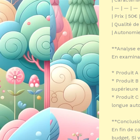
| — | — | — 
| Prix | 50€ 
| Qualité de
| Autonomie 
**Analyse e
En examinan
* Produit A
* Produit B
supérieure 
* Produit C 
longue auto
**Conclusio
En fin de c
budget. Si