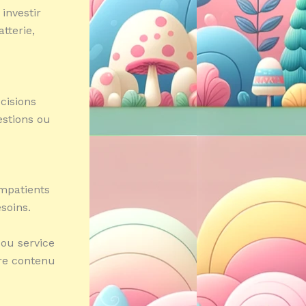
investir
tterie,
cisions
estions ou
mpatients
soins.
 ou service
tre contenu