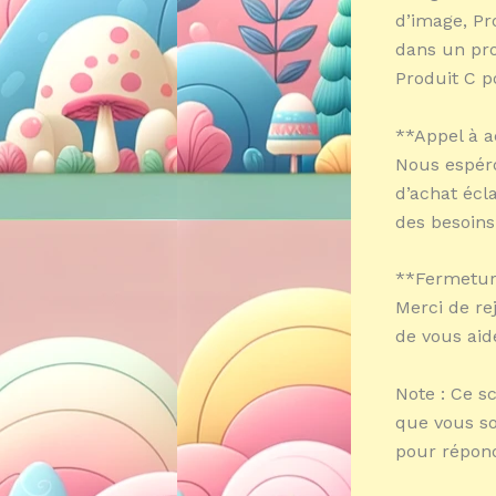
d’image, Pro
dans un pro
Produit C p
**Appel à a
Nous espéro
d’achat écl
des besoins
**Fermetur
Merci de re
de vous aid
Note : Ce s
que vous so
pour répon