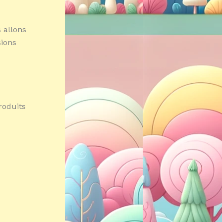
 allons
ions
roduits