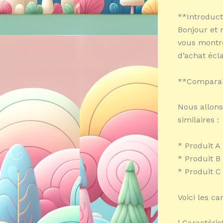
**Introduct
Bonjour et 
vous montr
d’achat écl
**Comparai
Nous allons
similaires :
* Produit A
* Produit B
* Produit C
Voici les ca
| Caractéris