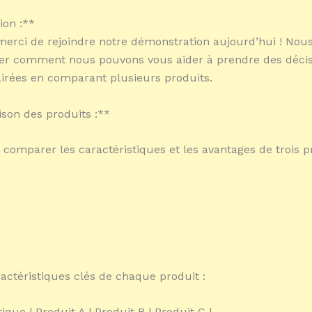
ion :**
merci de rejoindre notre démonstration aujourd’hui ! Nous
er comment nous pouvons vous aider à prendre des décis
airées en comparant plusieurs produits.
son des produits :**
 comparer les caractéristiques et les avantages de trois p
ractéristiques clés de chaque produit :
tique | Produit A | Produit B | Produit C |