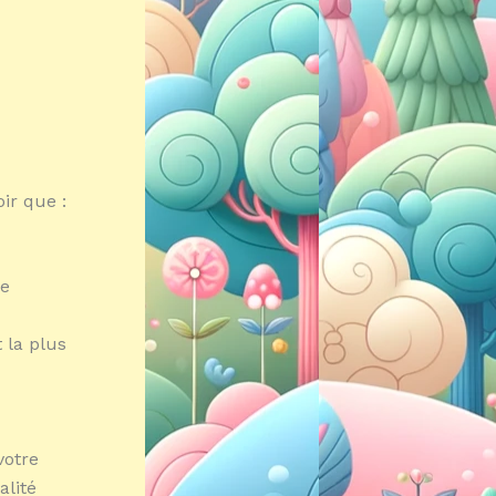
ir que :
ge
 la plus
votre
lité