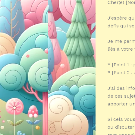
Cher(e) [No
J’espère qu
défis qui s
Je me perme
liés à votre
* [Point 1 
* [Point 2 :
J’ai des inf
de ces suje
apporter une
Si cela vou
ou discuter
mes connai