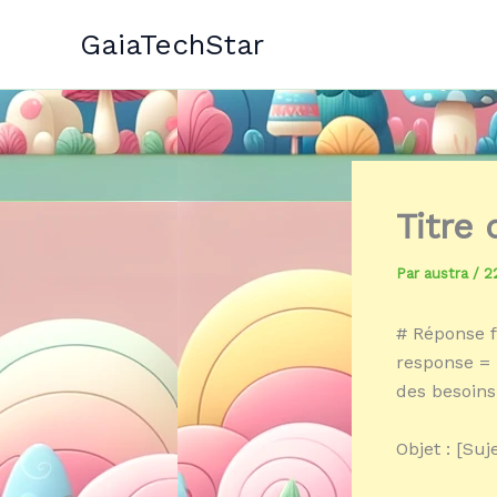
Aller
GaiaTechStar
au
contenu
Titre
Par
austra
/
2
# Réponse f
response = 
des besoins
Objet : [Su