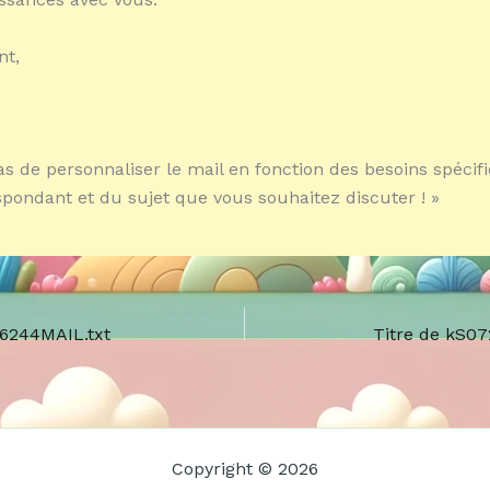
nt,
as de personnaliser le mail en fonction des besoins spécif
spondant et du sujet que vous souhaitez discuter ! »
06244MAIL.txt
Titre de kS0
Copyright © 2026