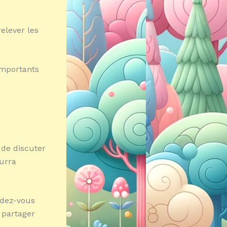
elever les
importants
 de discuter
ourra
ndez-vous
 partager