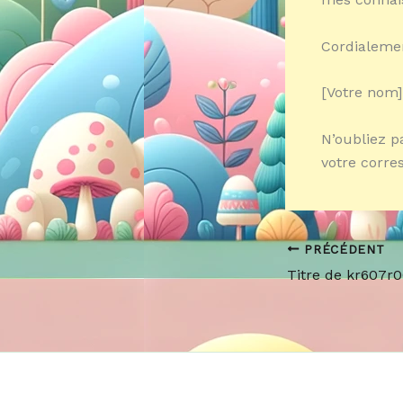
Cordialeme
[Votre nom]
N’oubliez p
votre corre
PRÉCÉDENT
Titre de kr607r