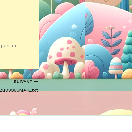
iques de
SUIVANT
72u09066MAIL.txt