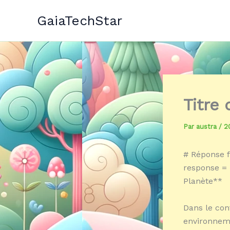
Aller
GaiaTechStar
au
contenu
Titre
Par
austra
/
2
# Réponse f
response = «
Planète**
Dans le con
environneme