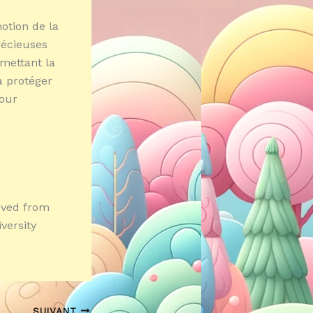
motion de la
récieuses
rmettant la
à protéger
pour
ieved from
versity
SUIVANT