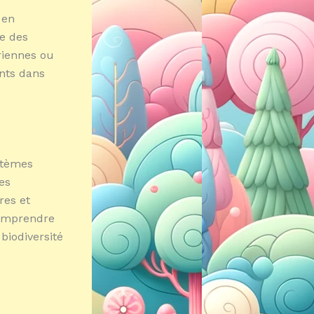
 en
ue des
ériennes ou
nts dans
ystèmes
es
res et
comprendre
biodiversité