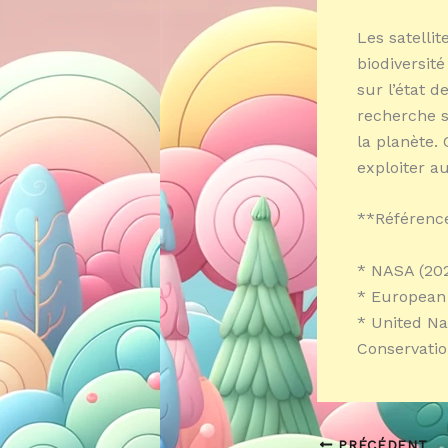
Les satelli
biodiversit
sur l’état 
recherche s
la planète. 
exploiter a
**Référenc
* NASA (2020
* European 
* United Na
Conservatio
PRÉCÉDENT