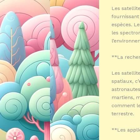
Les satelli
fournissant
espèces. Le
les spectro
l’environnem
**La recher
Les satelli
spatiaux, c
astronautes
martiens, m
comment les
terrestre.
**Les appli