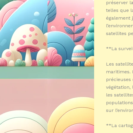
préserver la
telles que 
également j
l’environne
satellites p
**La surve
Les satellit
maritimes. 
précieuses 
végétation,
les satellit
populations
sur l’envir
**La cartog