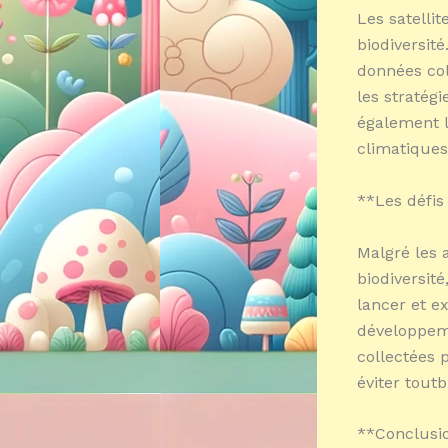
Les satelli
biodiversité
données coll
les stratég
également l
climatiques
**Les défis
Malgré les 
biodiversité
lancer et ex
développeme
collectées p
éviter toutbi
**Conclusi