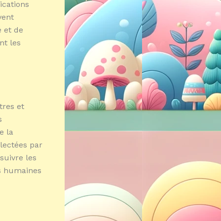
ications
vent
é et de
nt les
tres et
s
e la
lectées par
 suivre les
és humaines