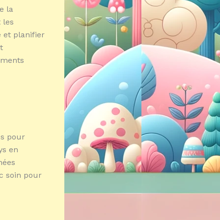
e la
 les
 et planifier
t
gements
és pour
ys en
nées
ec soin pour