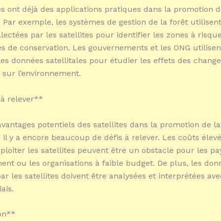
tes ont déjà des applications pratiques dans la promotion d
. Par exemple, les systèmes de gestion de la forêt utilisent
ectées par les satellites pour identifier les zones à risque
ies de conservation. Les gouvernements et les ONG utilisen
es données satellitales pour étudier les effets des chan
 sur l’environnement.
 à relever**
avantages potentiels des satellites dans la promotion de la
, il y a encore beaucoup de défis à relever. Les coûts élev
ploiter les satellites peuvent être un obstacle pour les pa
nt ou les organisations à faible budget. De plus, les don
ar les satellites doivent être analysées et interprétées av
ais.
on**