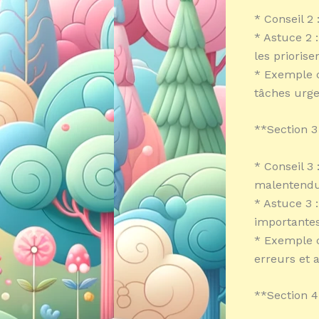
* Conseil 2 
* Astuce 2 :
les prioriser
* Exemple co
tâches urgen
**Section 
* Conseil 3 
malentendu
* Astuce 3 
importantes
* Exemple c
erreurs et 
**Section 4