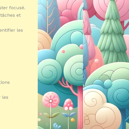
ster focusé.
 tâches et
ntifier les
tions
 les