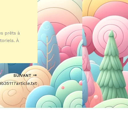
s prêts à
oriels. À
SUIVANT
b35117article.txt