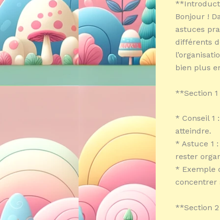
**Introduct
Bonjour ! D
astuces pra
différents 
l’organisati
bien plus e
**Section 1
* Conseil 1 
atteindre.
* Astuce 1 
rester organ
* Exemple c
concentrer s
**Section 2