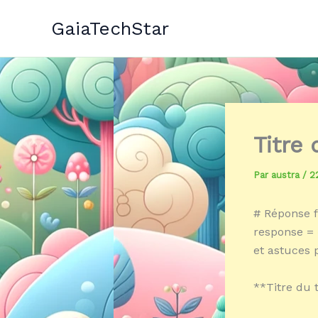
Aller
GaiaTechStar
au
contenu
Titre
Par
austra
/
2
# Réponse f
response = «
et astuces 
**Titre du 