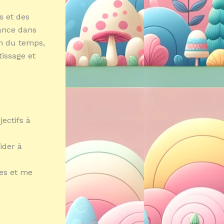
s et des
ance dans
on du temps,
tissage et
jectifs à
ider à
hes et me