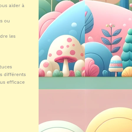
ous aider à
ts ou
dre les
stuces
 différents
us efficace