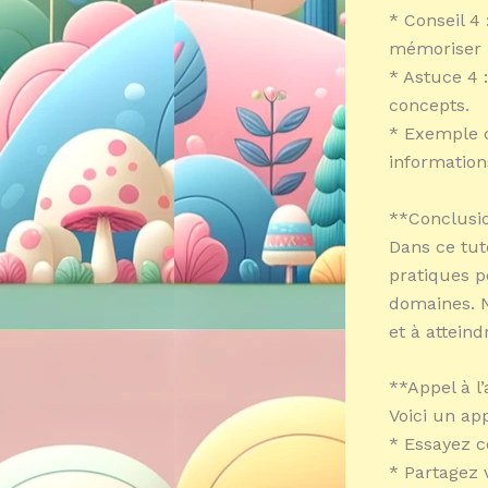
* Conseil 4
mémoriser l
* Astuce 4 
concepts.
* Exemple c
informations
**Conclusio
Dans ce tut
pratiques p
domaines. N
et à atteind
**Appel à l’
Voici un app
* Essayez c
* Partagez 