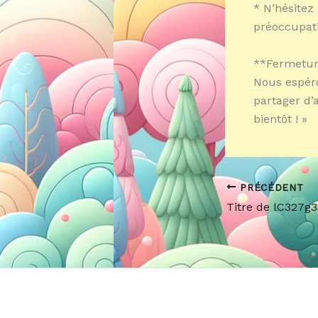
* N’hésitez
préoccupati
**Fermetur
Nous espéro
partager d’
bientôt ! »
PRÉCÉDENT
Titre de lC327g