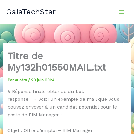
Aller
GaiaTechStar
au
contenu
Titre de
My132h01550MAIL.txt
Par
austra
/
20 juin 2024
# Réponse finale obtenue du bot:
response = « Voici un exemple de mail que vous
pouvez envoyer à un candidat potentiel pour le
poste de BIM Manager :
Objet : Offre d’emploi – BIM Manager