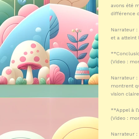
avons été m
différence d
Narrateur :
et a atteint
**Conclusio
(Video : mo
Narrateur :
montrent qu
vision clai
**Appel à l’
(Video : mo
Narrateur :