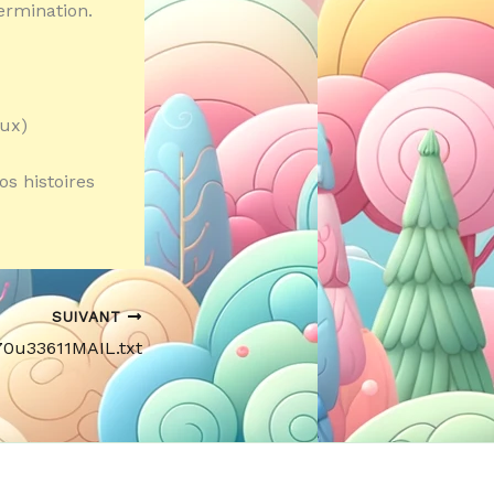
termination.
aux)
os histoires
SUIVANT
70u33611MAIL.txt