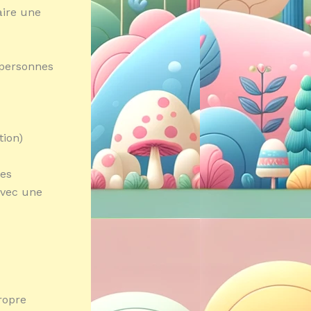
aire une
 personnes
tion)
les
avec une
ropre