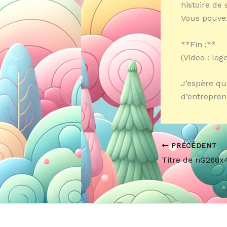
histoire de
Vous pouvez 
**Fin :**
(Video : log
J’espère qu
d’entrepren
PRÉCÉDENT
Titre de nG268x