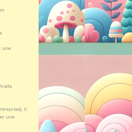
en
s
t une
traits
reprise]. Il
éer une