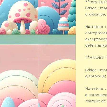
**Introduct
(Video : mo
croissance, 
Narrateur :
entrepreneu
exceptionne
déterminatio
**Histoire 
(Video : mo
d’entrevue)
Narrateur :
a commencé 
marque de 