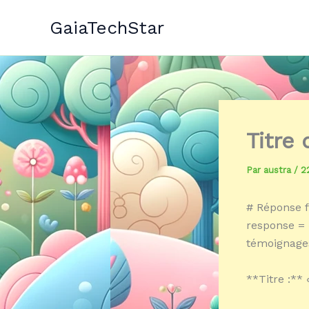
Aller
GaiaTechStar
au
contenu
Titre
Par
austra
/
2
# Réponse f
response = «
témoignages
**Titre :** 