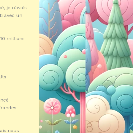
, je n’avais
rti avec un
 10 millions
its
encé
grandes
mais nous