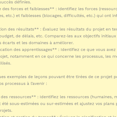
succès définies.
 des forces et faiblesses** : Identifiez les forces (ressour
 etc.) et faiblesses (blocages, difficultés, etc.) qui ont i
tion des résultats** : Évaluez les résultats du projet en t
 budget, de délais, etc. Comparez-les aux objectifs initiau
es écarts et les domaines à améliorer.
fication des apprentissages** : Identifiez ce que vous avez
ojet, notamment en ce qui concerne les processus, les m
ilisés.
ues exemples de leçons pouvant être tirées de ce projet 
s processus à l’avenir :
 des ressources** : Identifiez les ressources (humaines, m
nt été sous-estimées ou sur-estimées et ajustez vos plans 
rojets.