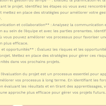
ation et gestion du temps** : Évaluez la planification et l
nt le projet. Identifiez les étapes où vous avez rencontré
 et mettez en place des stratégies pour améliorer votre ges
.
cation et collaboration** : Analysez la communication e
n au sein de l’équipe et avec les parties prenantes. Identif
 vous pouvez améliorer vos processus pour favoriser un
n plus efficace.
 et opportunités** : Évaluez les risques et les opportunité
projet. Mettez en place des stratégies pour gérer ces risqu
nités dans vos prochains projets.
l’évaluation du projet est un processus essentiel pour a
méliorer vos processus à long terme. En identifiant les for
 en évaluant les résultats et en tirant des apprentissages,
une approche plus efficace pour gérer vos projets futurs.