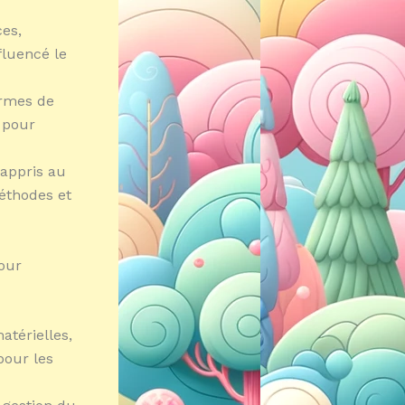
ces,
nfluencé le
ermes de
x pour
 appris au
éthodes et
pour
atérielles,
pour les