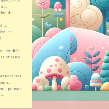
a gestion du
 des
tion du
t la
iez les
e
s identifiés
es et saisir
pprendre des
ces et
 vous pouvez
 »