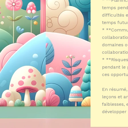
* **Planific
temps penda
difficultés
temps futur
* **Communi
collaboratio
domaines où
collaboratio
* **Risques
pendant le 
ces opportu
En résumé, 
leçons et a
faiblesses,
développer 