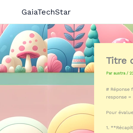
Aller
GaiaTechStar
au
contenu
Titre
Par
austra
/
2
# Réponse f
response = 
Pour évaluer
1. **Récapit