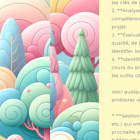
les clés de 
2. **Analyse
compétences,
projet.
3. **Évalua
qualité, de
identifier l
4. **Identi
cours du pr
les outils ut
Voici quelq
améliorer vo
* **Gestion
etc.) qui o
prochains p