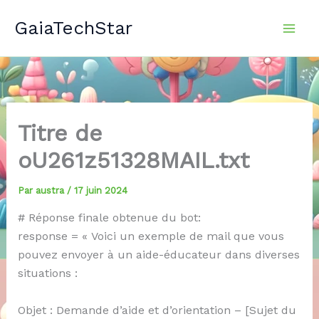
Aller
GaiaTechStar
au
contenu
Titre de
oU261z51328MAIL.txt
Par
austra
/
17 juin 2024
# Réponse finale obtenue du bot:
response = « Voici un exemple de mail que vous
pouvez envoyer à un aide-éducateur dans diverses
situations :
Objet : Demande d’aide et d’orientation – [Sujet du