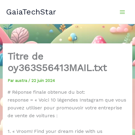
Aller
GaiaTechStar
au
contenu
Titre de
oy363S56413MAIL.txt
Par
austra
/
22 juin 2024
# Réponse finale obtenue du bot:
response = « Voici 10 légendes Instagram que vous
pouvez utiliser pour promouvoir votre entreprise
de vente de voitures :
1. « Vroom! Find your dream ride with us