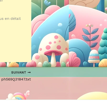
si
us en détail
SUIVANT
e ph569Q31847.txt