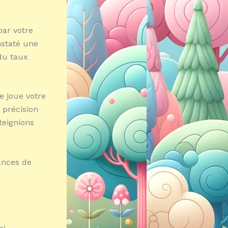
par votre
nstaté une
du taux
e joue votre
 précision
tteignions
ances de