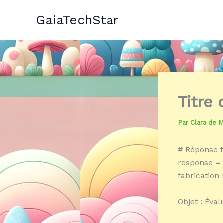
Aller
GaiaTechStar
au
contenu
Titre
Par
Clara de 
# Réponse f
response = 
fabrication
Objet : Éva