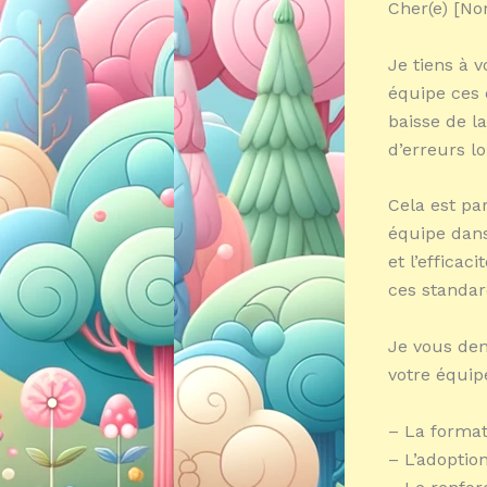
Cher(e) [No
Je tiens à 
équipe ces 
baisse de l
d’erreurs lo
Cela est pa
équipe dans
et l’efficac
ces standar
Je vous dem
votre équip
– La forma
– L’adoptio