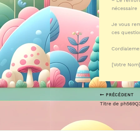
– Le renfor
nécessaire
Je vous reme
ces questio
Cordialeme
[Votre Nom]
PRÉCÉDENT
Titre de ph569Q3