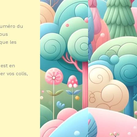
[numéro du
Nous
que les
est en
r vos colis,