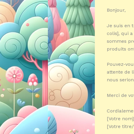
Bonjour,
Je suis en 
colis], qui 
sommes pré
produits on
Pouvez-vous
attente de 
nous serion
Merci de vot
Cordialeme
[Votre nom]
[Votre titre