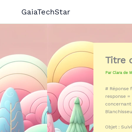
Aller
GaiaTechStar
au
contenu
Titre
Par
Clara de 
# Réponse f
response = 
concernant 
Blanchisseu
Objet : Suiv