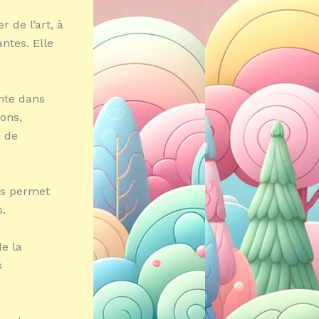
 de l’art, à
ntes. Elle
ente dans
nons,
e de
ous permet
s.
e la
s