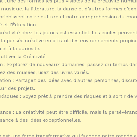
t l’une des formes les plus visibles de la créativité humai
a musique, la littérature, la danse et d’autres formes d’exp
enrichissent notre culture et notre compréhension du mon
é et l’Éducation
créativité chez les jeunes est essentiel. Les écoles peuven
la pensée créative en offrant des environnements propice
 et à la curiosité.
tiver la Créativité
on : Explorez de nouveaux domaines, passez du temps dan
tez des musées, lisez des livres variés.
ation : Partagez des idées avec d’autres personnes, discut
sur des projets.
 Risques : Soyez prêt à prendre des risques et à sortir de 
nce : La créativité peut être difficile, mais la persévéran
sance à des idées exceptionnelles.
té est une force transformative qui façonne notre monde e