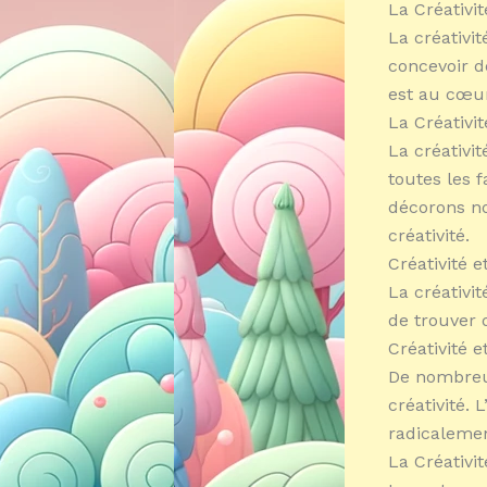
La Créativi
La créativi
concevoir de
est au cœur
La Créativi
La créativi
toutes les 
décorons no
créativité.
Créativité 
La créativi
de trouver 
Créativité e
De nombreus
créativité. 
radicalemen
La Créativit