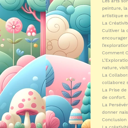
Les arts son
peinture, l
artistique 
La Créativit
Cultiver la 
encourager 
l’exploration
Comment Cul
L’Explorati
nature, visi
La Collabor
collaborez 
La Prise de
de confort.
La Persévéra
donner nais
Conclusion
La créativi