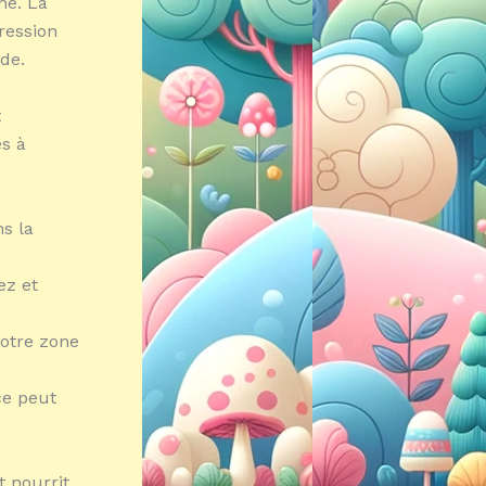
ne. La
ression
de.
t
s à
s la
ez et
votre zone
ce peut
t nourrit