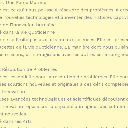
té : Une Force Motrice
té est ce qui nous pousse à résoudre des problèmes, à créer
 nouvelles technologies et à inventer des histoires captiva
 de l’innovation humaine.
té dans la Vie Quotidienne
té ne se limite pas aux arts ou aux sciences. Elle est prés
facettes de la vie quotidienne. La manière dont nous cuisi
s maisons, et interagissons avec les autres est imprégné
et Résolution de Problèmes
té est essentielle pour la résolution de problèmes. Elle n
des solutions nouvelles et originales à des défis complexe
t Innovation
es avancées technologiques et scientifiques découlent d
L’innovation repose sur la capacité à imaginer des solution
t nouvelles.
é dans les Arts