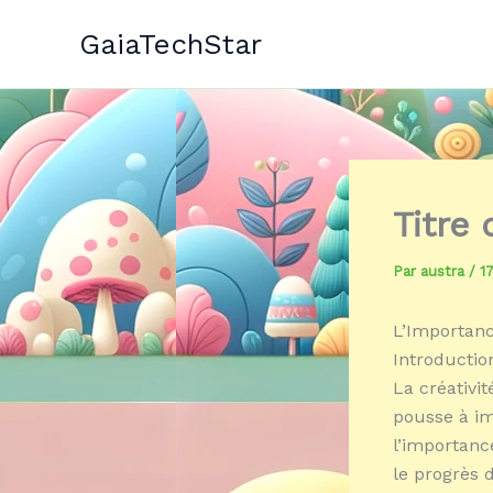
Aller
GaiaTechStar
au
contenu
Titre 
Par
austra
/
1
L’Importance
Introductio
La créativit
pousse à ima
l’importanc
le progrès 