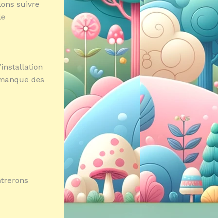
lons suivre
le
installation
l manque des
ntrerons