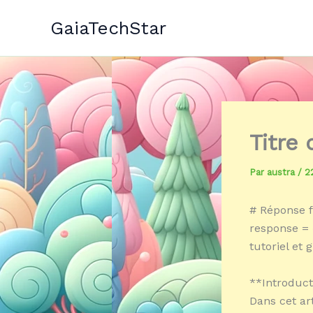
Aller
GaiaTechStar
au
contenu
Titre
Par
austra
/
2
# Réponse f
response = 
tutoriel et 
**Introduct
Dans cet art