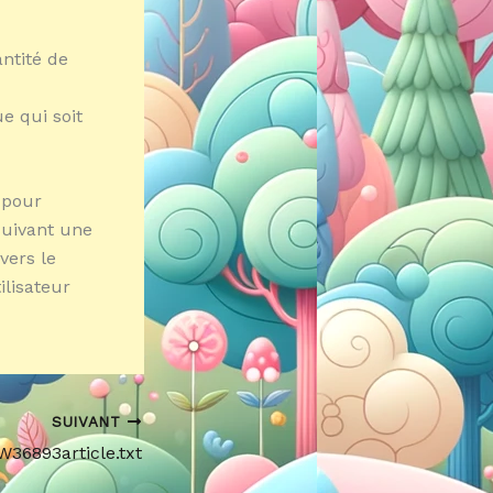
antité de
ue qui soit
e pour
 suivant une
vers le
ilisateur
SUIVANT
W36893article.txt