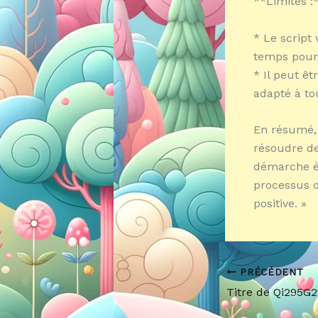
**Limites :
* Le script
temps pour 
* Il peut êt
adapté à tou
En résumé, l
résoudre de
démarche ét
processus d
positive. »
PRÉCÉDENT
Titre de Qi295G2