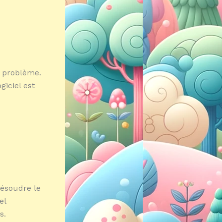
e problème.
giciel est
résoudre le
el
s.