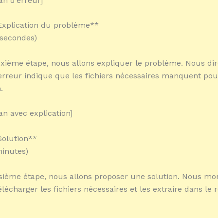
an d’erreur]
Explication du problème**
 secondes)
xième étape, nous allons expliquer le problème. Nous dir
rreur indique que les fichiers nécessaires manquent pou
.
an avec explication]
Solution**
minutes)
isième étape, nous allons proposer une solution. Nous mo
écharger les fichiers nécessaires et les extraire dans le r