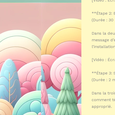
[Vidéo : Écr
**Étape 2: 
(Durée : 30
Dans la deu
message d’e
l’installation
[Vidéo : Écr
**Étape 3: 
(Durée : 2 
Dans la tro
comment tél
approprié.