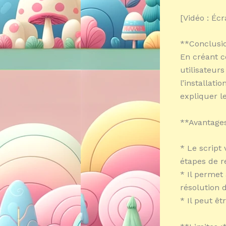
[Vidéo : Éc
**Conclusio
En créant c
utilisateur
l’installat
expliquer l
**Avantages
* Le script 
étapes de r
* Il permet 
résolution 
* Il peut ê