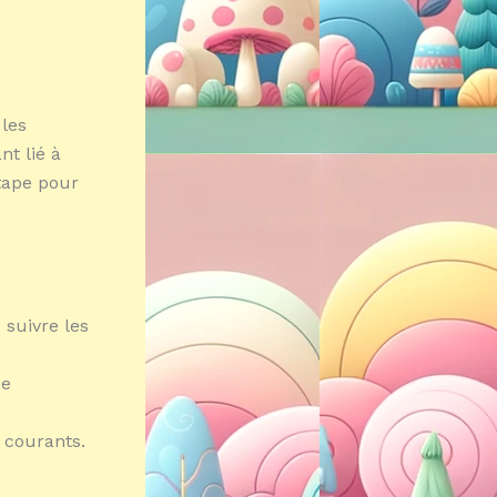
 les
nt lié à
étape pour
 suivre les
de
 courants.