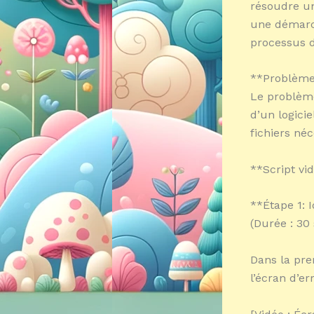
résoudre un 
une démarch
processus d
**Problème
Le problème
d’un logici
fichiers néc
**Script vid
**Étape 1: 
(Durée : 30
Dans la pre
l’écran d’er