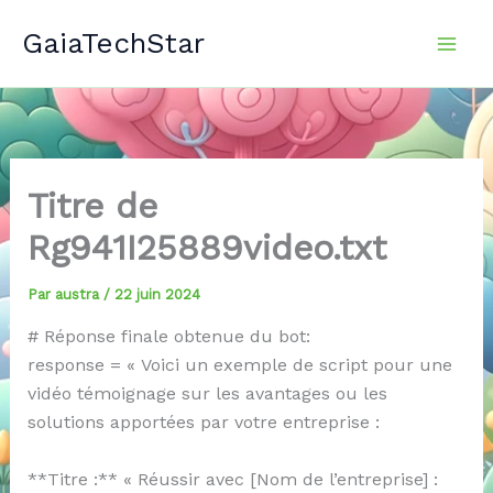
Aller
GaiaTechStar
au
contenu
Titre de
Rg941I25889video.txt
Par
austra
/
22 juin 2024
# Réponse finale obtenue du bot:
response = « Voici un exemple de script pour une
vidéo témoignage sur les avantages ou les
solutions apportées par votre entreprise :
**Titre :** « Réussir avec [Nom de l’entreprise] :