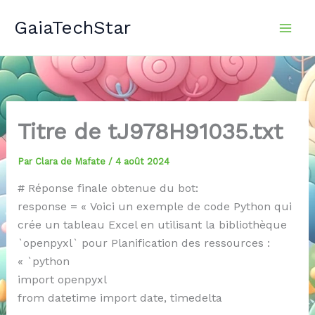
Aller
GaiaTechStar
au
contenu
Titre de tJ978H91035.txt
Par
Clara de Mafate
/
4 août 2024
# Réponse finale obtenue du bot:
response = « Voici un exemple de code Python qui
crée un tableau Excel en utilisant la bibliothèque
`openpyxl` pour Planification des ressources :
« `python
import openpyxl
from datetime import date, timedelta