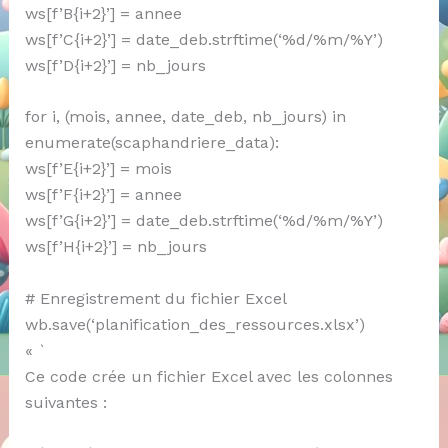
ws[f’B{i+2}’] = annee
ws[f’C{i+2}’] = date_deb.strftime(‘%d/%m/%Y’)
ws[f’D{i+2}’] = nb_jours
for i, (mois, annee, date_deb, nb_jours) in
enumerate(scaphandriere_data):
ws[f’E{i+2}’] = mois
ws[f’F{i+2}’] = annee
ws[f’G{i+2}’] = date_deb.strftime(‘%d/%m/%Y’)
ws[f’H{i+2}’] = nb_jours
# Enregistrement du fichier Excel
wb.save(‘planification_des_ressources.xlsx’)
« `
Ce code crée un fichier Excel avec les colonnes
suivantes :