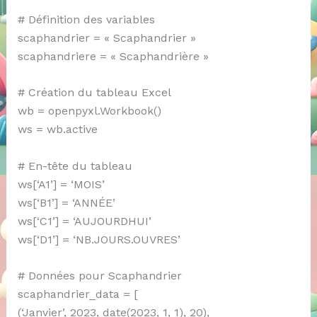
# Définition des variables
scaphandrier = « Scaphandrier »
scaphandriere = « Scaphandrière »
# Création du tableau Excel
wb = openpyxl.Workbook()
ws = wb.active
# En-tête du tableau
ws[‘A1’] = ‘MOIS’
ws[‘B1’] = ‘ANNÉE’
ws[‘C1’] = ‘AUJOURDHUI’
ws[‘D1’] = ‘NB.JOURS.OUVRES’
# Données pour Scaphandrier
scaphandrier_data = [
(‘Janvier’, 2023, date(2023, 1, 1), 20),