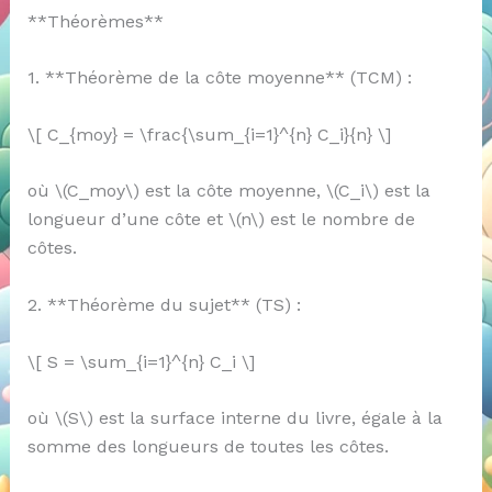
**Théorèmes**
1. **Théorème de la côte moyenne** (TCM) :
\[ C_{moy} = \frac{\sum_{i=1}^{n} C_i}{n} \]
où \(C_moy\) est la côte moyenne, \(C_i\) est la
longueur d’une côte et \(n\) est le nombre de
côtes.
2. **Théorème du sujet** (TS) :
\[ S = \sum_{i=1}^{n} C_i \]
où \(S\) est la surface interne du livre, égale à la
somme des longueurs de toutes les côtes.