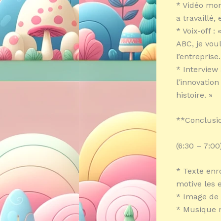
* Vidéo mon
a travaillé, 
* Voix-off 
ABC, je vou
l’entreprise.
* Interview 
l’innovation
histoire. »
**Conclusi
(6:30 – 7:00
* Texte enro
motive les e
* Image de 
* Musique 