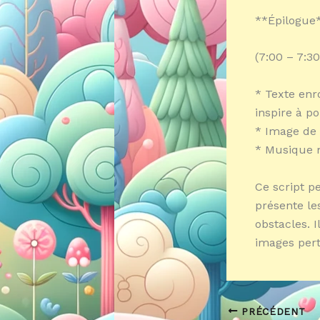
**Épilogue
(7:00 – 7:30
* Texte enro
inspire à po
* Image de 
* Musique 
Ce script p
présente le
obstacles. 
images pert
PRÉCÉDENT