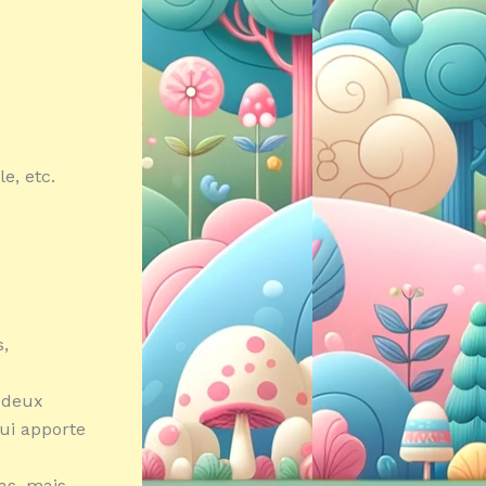
e, etc.
s,
e deux
qui apporte
as, mais