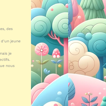
es, des
e d’un jeune
mais je
ctifs.
 que nous