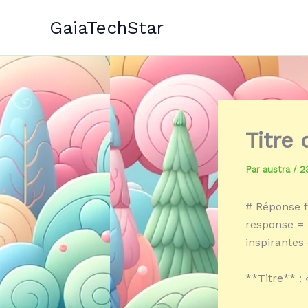
Aller
GaiaTechStar
au
contenu
Titre
Par
austra
/
2
# Réponse f
response = 
inspirantes
**Titre** : 