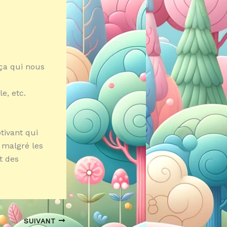
 ça qui nous
e, etc.
tivant qui
i malgré les
t des
SUIVANT