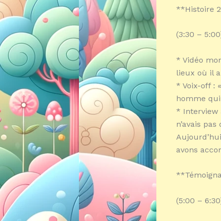
**Histoire 
(3:30 – 5:00
* Vidéo mon
lieux où il a
* Voix-off 
homme qui v
* Interview
n’avais pas 
Aujourd’hui
avons accom
**Témoigna
(5:00 – 6:30