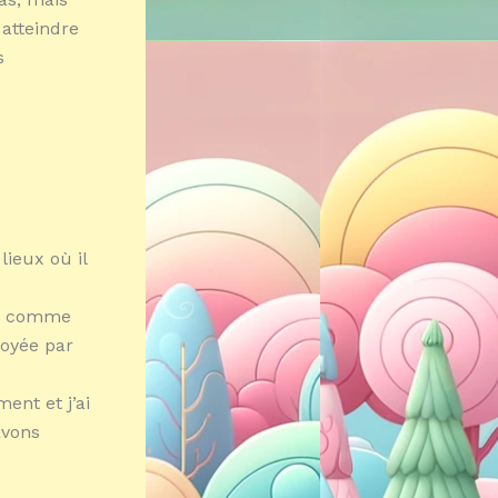
 atteindre
s
ieux où il
se comme
loyée par
ent et j’ai
avons