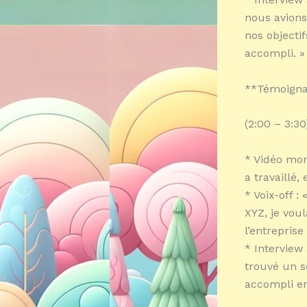
nous avions
nos objecti
accompli. »
**Témoigna
(2:00 – 3:30
* Vidéo mon
a travaillé, 
* Voix-off 
XYZ, je vou
l’entrepris
* Interview 
trouvé un s
accompli e