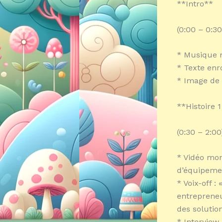
**Intro**
(0:00 – 0:30
* Musique 
* Texte enro
* Image de 
**Histoire 1
(0:30 – 2:00
* Vidéo mon
d’équipemen
* Voix-off 
entrepreneu
des soluti
* Interview