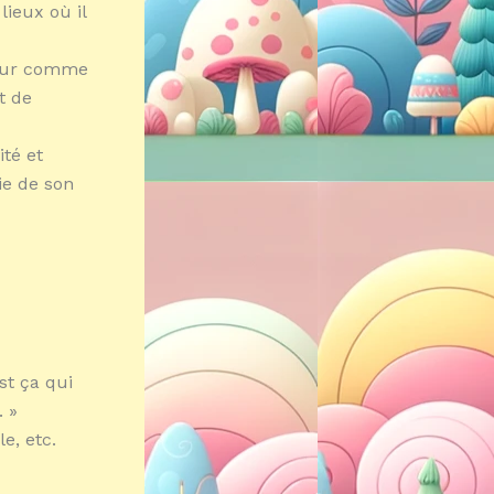
ieux où il
neur comme
t de
ité et
ie de son
est ça qui
. »
e, etc.