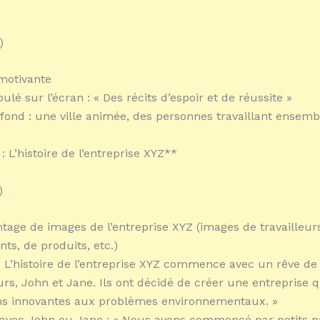
)
motivante
ulé sur l’écran : « Des récits d’espoir et de réussite »
fond : une ville animée, des personnes travaillant ensembl
 : L’histoire de l’entreprise XYZ**
)
tage de images de l’entreprise XYZ (images de travailleur
ts, de produits, etc.)
: « L’histoire de l’entreprise XYZ commence avec un rêve d
rs, John et Jane. Ils ont décidé de créer une entreprise 
ons innovantes aux problèmes environnementaux. »
 avec John ou Jane : « Nous avons commencé par petits p