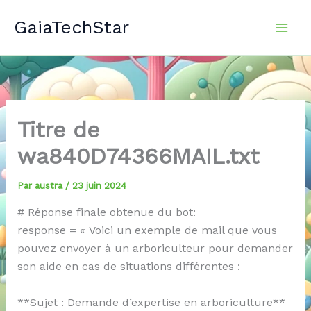
Aller
GaiaTechStar
au
contenu
Titre de
wa840D74366MAIL.txt
Par
austra
/
23 juin 2024
# Réponse finale obtenue du bot:
response = « Voici un exemple de mail que vous
pouvez envoyer à un arboriculteur pour demander
son aide en cas de situations différentes :
**Sujet : Demande d’expertise en arboriculture**