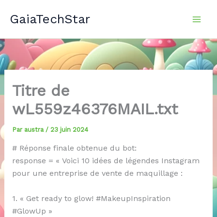
Aller
GaiaTechStar
au
contenu
Titre de
wL559z46376MAIL.txt
Par
austra
/
23 juin 2024
# Réponse finale obtenue du bot:
response = « Voici 10 idées de légendes Instagram
pour une entreprise de vente de maquillage :
1. « Get ready to glow! #MakeupInspiration
#GlowUp »