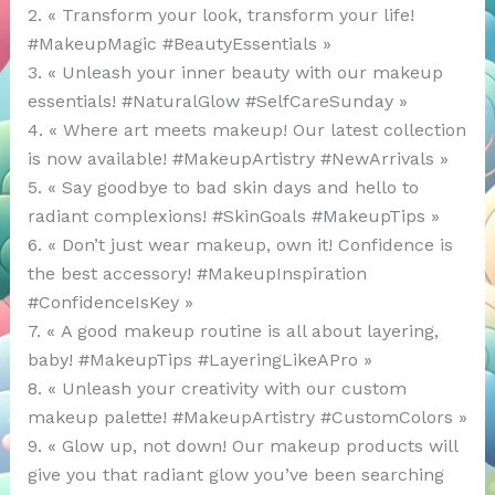
2. « Transform your look, transform your life!
#MakeupMagic #BeautyEssentials »
3. « Unleash your inner beauty with our makeup
essentials! #NaturalGlow #SelfCareSunday »
4. « Where art meets makeup! Our latest collection
is now available! #MakeupArtistry #NewArrivals »
5. « Say goodbye to bad skin days and hello to
radiant complexions! #SkinGoals #MakeupTips »
6. « Don’t just wear makeup, own it! Confidence is
the best accessory! #MakeupInspiration
#ConfidenceIsKey »
7. « A good makeup routine is all about layering,
baby! #MakeupTips #LayeringLikeAPro »
8. « Unleash your creativity with our custom
makeup palette! #MakeupArtistry #CustomColors »
9. « Glow up, not down! Our makeup products will
give you that radiant glow you’ve been searching