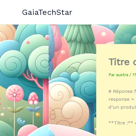
Aller
GaiaTechStar
au
contenu
Titre
Par
austra
/
1
# Réponse f
response = «
d’un produi
**Titre :**