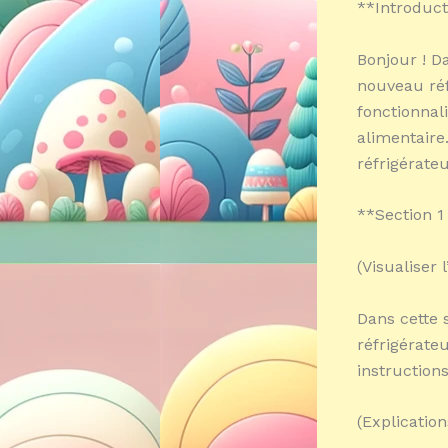
**Introduct
Bonjour ! D
nouveau ré
fonctionnal
alimentaire
réfrigérateu
**Section 1 
(Visualiser 
Dans cette 
réfrigérate
instructions
(Explicatio