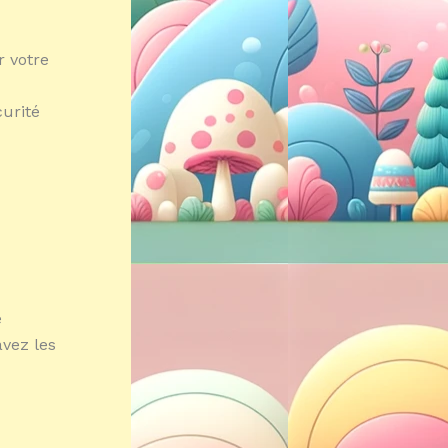
r votre
curité
e
vez les