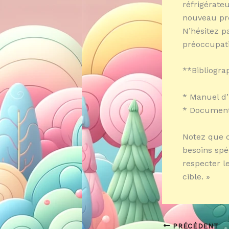
réfrigérate
nouveau pro
N’hésitez p
préoccupati
**Bibliogra
* Manuel d’
* Document
Notez que c
besoins spé
respecter l
cible. »
PRÉCÉDENT