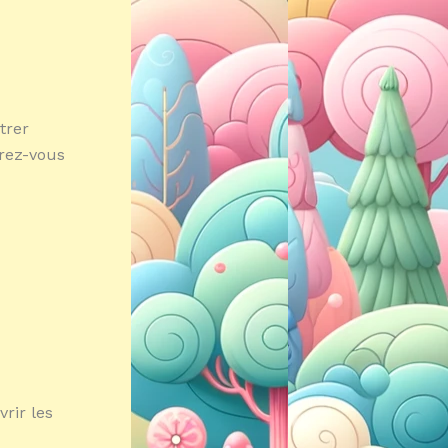
trer
rez-vous
rir les