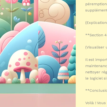
péremption,
supplément
(Explicatio
**Section 4
(Visualiser
Il est impo
maintenance
nettoyer ré
le logiciel s
**Conclusio
Voilà ! Vous