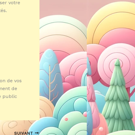
ser votre
és.
ion de vos
ement de
e public
SUIVANT