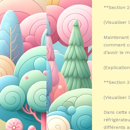
**Section 2
(Visualiser 
Maintenant 
comment co
d’avoir le 
(Explicatio
**Section 3 
(Visualiser 
Dans cette 
réfrigérate
différents a