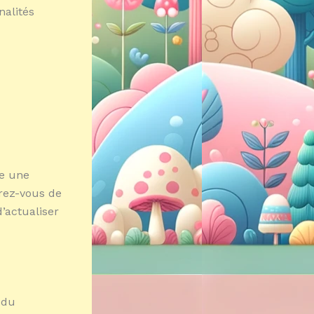
nalités
te une
urez-vous de
’actualiser
 du