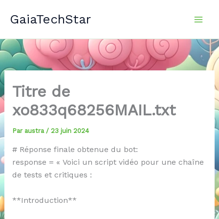
Aller
GaiaTechStar
au
contenu
Titre de
xo833q68256MAIL.txt
Par
austra
/
23 juin 2024
# Réponse finale obtenue du bot:
response = « Voici un script vidéo pour une chaîne
de tests et critiques :
**Introduction**