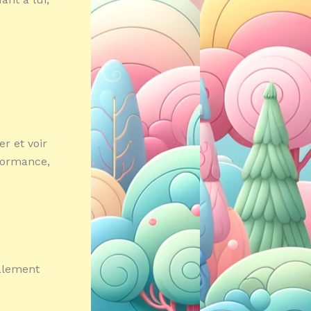
r et voir
formance,
galement