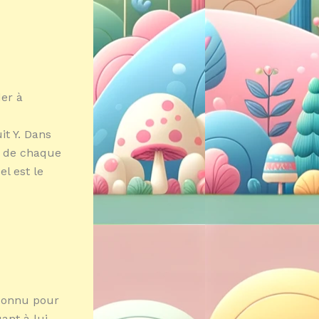
der à
it Y. Dans
s de chaque
el est le
 connu pour
ant à lui,