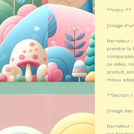
**Intro :**
[Image d’un
Narrateur :
prendre la 
comparaison
ce vidéo, n
produit, ain
mieux adapt
**Section 1
[Image des 
Narrateur :
ses fonction