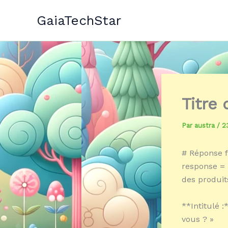
Aller
GaiaTechStar
au
contenu
Titre
Par
austra
/
2
# Réponse f
response = 
des produit
**Intitulé 
vous ? »