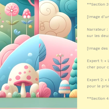
**Section 3
[Image d’un 
Narrateur :
sur les deux
[Image des 
Expert 1: «
cher pour c
Expert 2: «
pour le prix
**Section 4