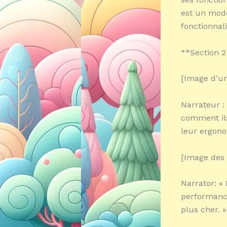
est un modè
fonctionnali
**Section 2
[Image d’un 
Narrateur :
comment ils
leur ergonom
[Image des 
Narrator: « 
performance
plus cher. »