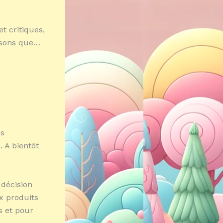
et critiques,
nsons que…
os
 A bientôt
 décision
x produits
s et pour