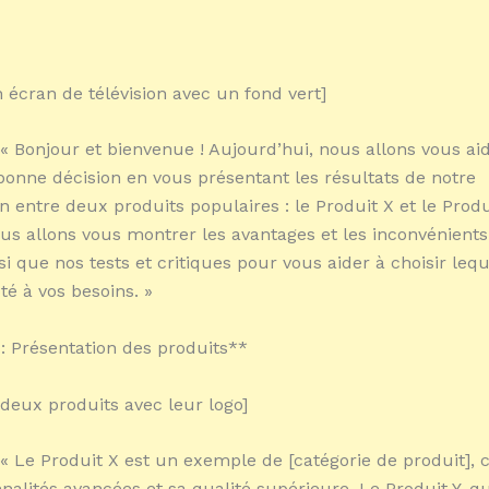
 écran de télévision avec un fond vert]
 « Bonjour et bienvenue ! Aujourd’hui, nous allons vous ai
bonne décision en vous présentant les résultats de notre
 entre deux produits populaires : le Produit X et le Produ
ous allons vous montrer les avantages et les inconvénient
si que nos tests et critiques pour vous aider à choisir lequ
é à vos besoins. »
 : Présentation des produits**
deux produits avec leur logo]
 « Le Produit X est un exemple de [catégorie de produit],
nalités avancées et sa qualité supérieure. Le Produit Y, qu