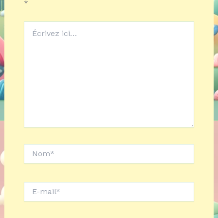
*
Écrivez
ici…
Nom*
E-
mail*