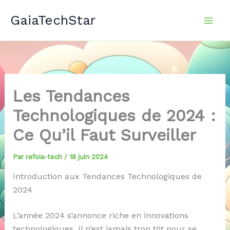
Aller
GaiaTechStar
au
contenu
Les Tendances
Technologiques de 2024 :
Ce Qu’il Faut Surveiller
Par
refoia-tech
/
18 juin 2024
Introduction aux Tendances Technologiques de
2024
L’année 2024 s’annonce riche en innovations
technologiques. Il n’est jamais trop tôt pour se