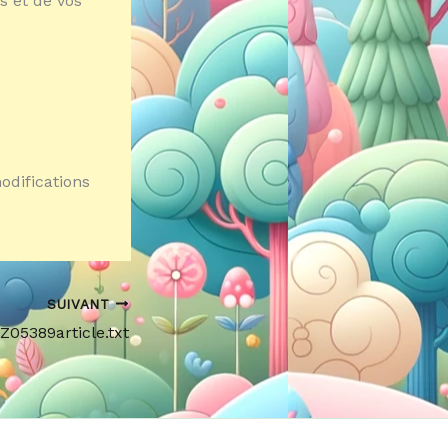
s et de vos
odifications
SUIVANT
Z05389article.txt