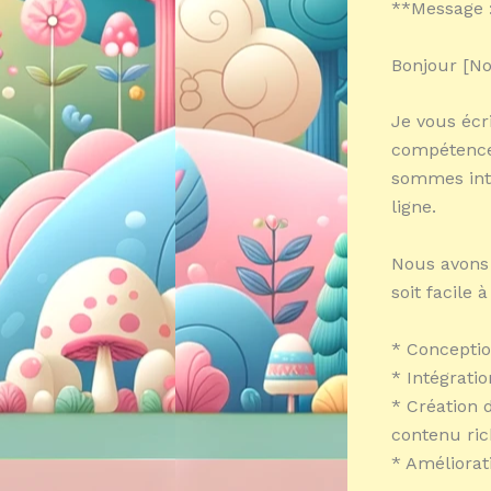
**Message 
Bonjour [N
Je vous écr
compétences
sommes inté
ligne.
Nous avons 
soit facile 
* Conceptio
* Intégrati
* Création 
contenu ri
* Améliorati