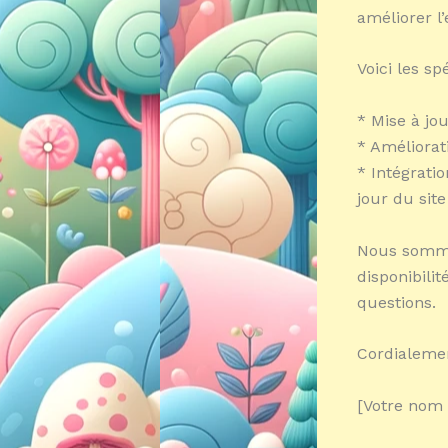
améliorer l’
Voici les sp
* Mise à jo
* Améliorati
* Intégrati
jour du site
Nous sommes
disponibilit
questions.
Cordialeme
[Votre nom 