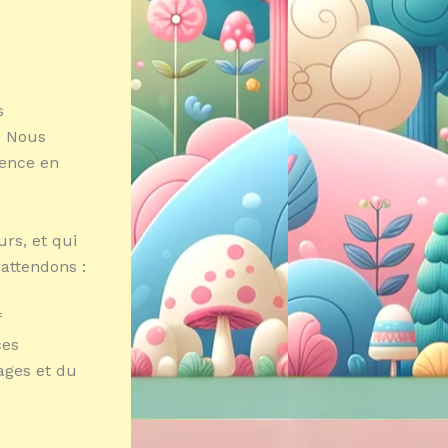
s
. Nous
sence en
urs, et qui
 attendons :
f
ces
ages et du