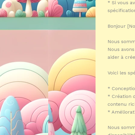
* Si vous a
spécificatio
Bonjour [N
Nous sommes
Nous avons 
aider à cré
Voici les sp
* Conceptio
* Création 
contenu ri
* Améliorati
Nous sommes