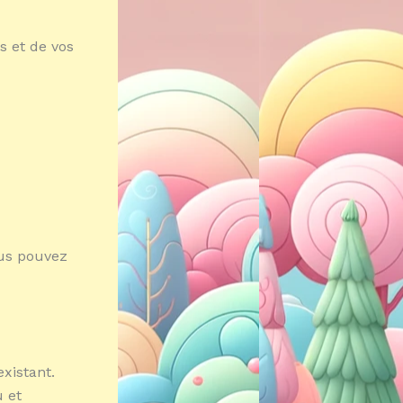
s et de vos
ous pouvez
xistant.
 et