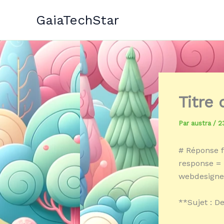
Aller
GaiaTechStar
au
contenu
Titre
Par
austra
/
2
# Réponse f
response = 
webdesigner
**Sujet : D