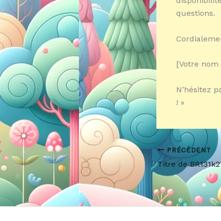
disponibilit
questions.
Cordialeme
[Votre nom 
N’hésitez p
! »
PRÉCÉDENT
Titre de BR131k