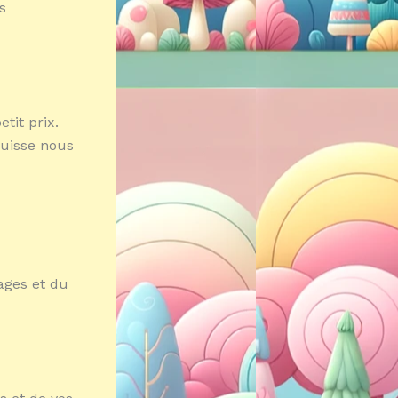
s
tit prix.
puisse nous
ages et du