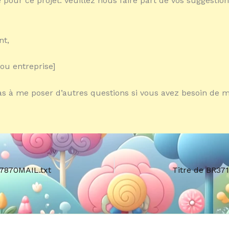
é pour ce projet. Veuillez nous faire part de vos suggestion
nt,
ou entreprise]
as à me poser d’autres questions si vous avez besoin de m
27870MAIL.txt
Titre de BR371