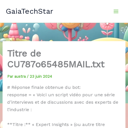
Aller
GaiaTechStar
au
contenu
Titre de
CU787o65485MAIL.txt
Par
austra
/
23 juin 2024
# Réponse finale obtenue du bot:
response = « Voici un script vidéo pour une série
d’interviews et de discussions avec des experts de
l’industrie :
**Titre :** « Expert Insights » (ou autre titre